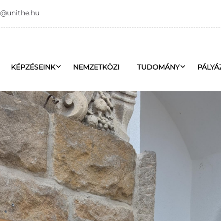
o@unithe.hu
KÉPZÉSEINK
NEMZETKÖZI
TUDOMÁNY
PÁLYÁ