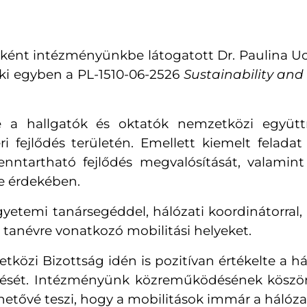
ént intézményünkbe látogatott
Dr. Paulina U
ki egyben a PL-1510-06-2526
Sustainability an
e a hallgatók és oktatók nemzetközi együt
 fejlődés területén. Emellett kiemelt felada
enntartható fejlődés megvalósítását, valamint
se érdekében.
yetemi tanársegéddel, hálózati koordinátorral
 tanévre vonatkozó mobilitási helyeket.
közi Bizottság idén is pozitívan értékelte a há
ödését. Intézményünk közreműködésének kösz
ehetővé teszi, hogy a mobilitások immár a hálóz