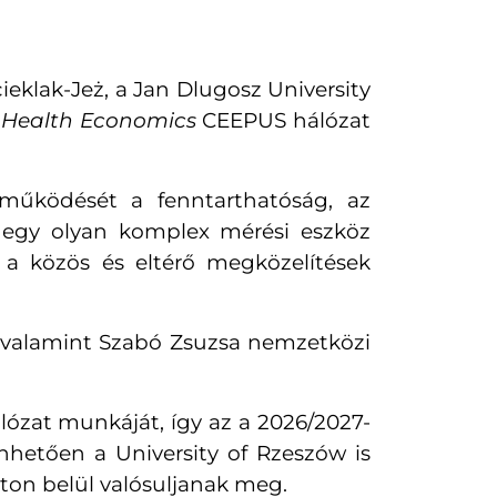
cieklak-Jeż
, a
Jan Dlugosz University
d Health Economics
CEEPUS hálózat
tműködését a fenntarthatóság, az
t egy olyan komplex mérési eszköz
 a közös és eltérő megközelítések
, valamint
Szabó Zsuzsa
nemzetközi
lózat munkáját, így az a 2026/2027-
önhetően a
University of Rzeszów
is
aton belül valósuljanak meg.