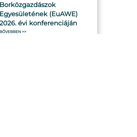
Borközgazdászok
Egyesületének (EuAWE)
2026. évi konferenciáján
BŐVEBBEN >>
2026-06-15
nak
Oktatóinknak