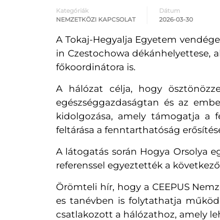
Kategóriák
Dátum
NEMZETKÖZI KAPCSOLAT
2026-03-30
A
Tokaj-Hegyalja Egyetem
vendégek
in Czestochowa
dékánhelyettese, a
főkoordinátora is.
A hálózat célja, hogy ösztönözz
egészséggazdaságtan és az emberi
kidolgozása, amely támogatja a f
feltárása a fenntarthatóság erősíté
A látogatás során
Hogya Orsolya
eg
referenssel egyeztették a következő
Örömteli hír, hogy a CEEPUS Nemzet
es tanévben is folytathatja műk
csatlakozott a hálózathoz, amely l