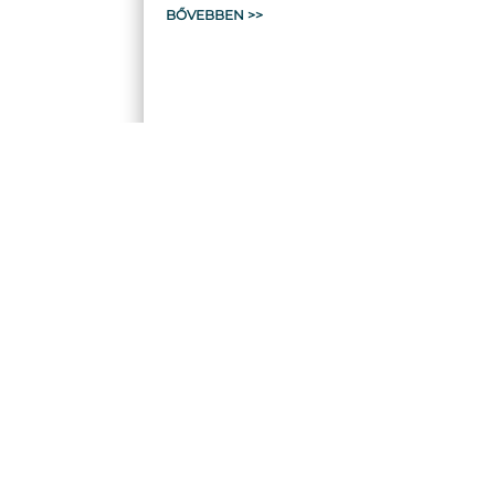
BŐVEBBEN >>
2026-07-13
Szervezeti háttér