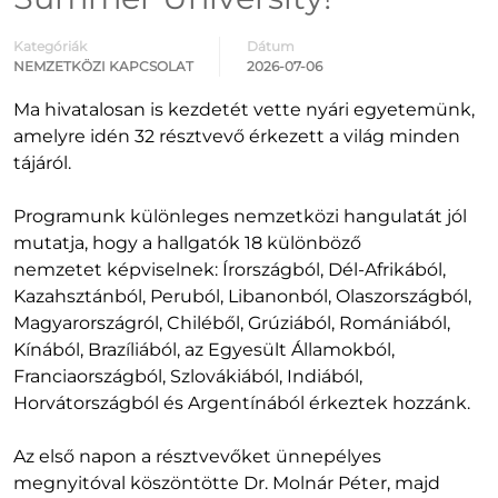
Kategóriák
Dátum
NEMZETKÖZI KAPCSOLAT
2026-07-06
Ma hivatalosan is kezdetét vette nyári egyetemünk,
amelyre idén 32 résztvevő érkezett a világ minden
tájáról.
Programunk különleges nemzetközi hangulatát jól
mutatja, hogy a hallgatók 18 különböző
nemzetet képviselnek: Írországból, Dél-Afrikából,
Kazahsztánból, Peruból, Libanonból, Olaszországból,
Magyarországról, Chiléből, Grúziából, Romániából,
Kínából, Brazíliából, az Egyesült Államokból,
Franciaországból, Szlovákiából, Indiából,
Horvátországból és Argentínából érkeztek hozzánk.
Az első napon a résztvevőket ünnepélyes
megnyitóval köszöntötte Dr. Molnár Péter, majd