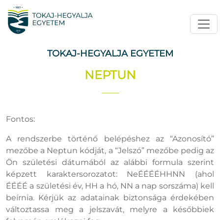
TOKAJ-HEGYALJA EGYETEM
NEPTUN
Fontos:
A rendszerbe történő belépéshez az “Azonosító”
mezőbe a
Neptu
n
kódját, a “Jelszó” mezőbe pedig az
Ön születési dátumából az alábbi formula szerint
képzett karaktersorozatot: NeÉÉÉÉHHNN (ahol
ÉÉÉÉ a születési év, HH a hó, NN a nap sorszáma) kell
beírnia. Kérjük az adatainak biztonsága érdekében
változtassa meg a jelszavát, melyre a későbbiek