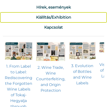
Hírek, események
Kiállítás/Exhibition
Kapcsolat
Visu
3. Evolution
1. From Label
2. Wine Trade,
of 
of Bottles
to Label:
Wine
La
and Wine
Rediscovering
Counterfeiting,
Labels
the Forgotten
and Origin
Wine Labels
Protection
of Tokaj-
Hegyalja
through