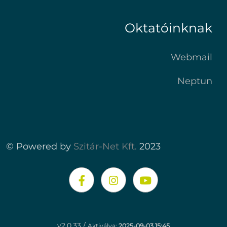
Oktatóinknak
Webmail
Neptun
© Powered by
Szitár-Net Kft.
2023
v2.0.33 /
Aktiválva:
2025-09-03 15:45