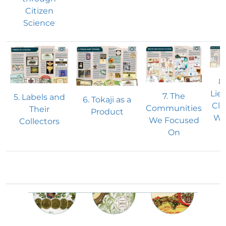
Citizen
Science
8.
Lieu
7. The
5. Labels and
6. Tokaji as a
Clo
Communities
Their
Product
Wo
We Focused
Collectors
On