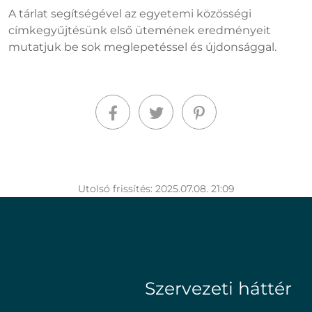
A tárlat segítségével az egyetemi közösségi
címkegyűjtésünk első ütemének eredményeit
mutatjuk be sok meglepetéssel és újdonsággal.
Utolsó frissítés: 2025.07.08. 21:09
Szervezeti háttér