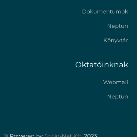
Dokumentumok
Neptun
Könyvtár
Oktatóinknak
Webmail
Neptun
© Powered by
Szitár-Net Kft.
2023