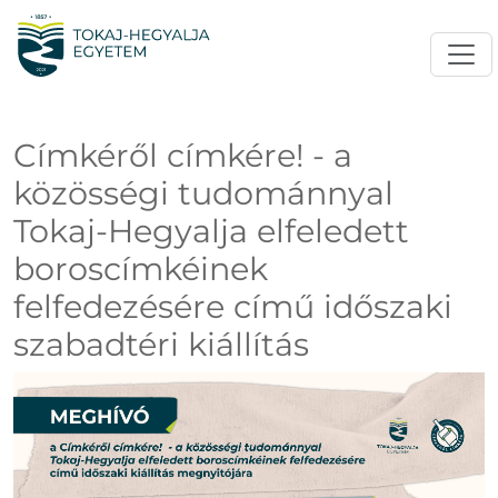
Címkéről címkére! - a
közösségi tudománnyal
Tokaj-Hegyalja elfeledett
boroscímkéinek
felfedezésére című időszaki
szabadtéri kiállítás