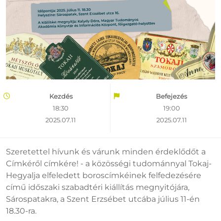
Kezdés
Befejezés
18:30
19:00
2025.07.11
2025.07.11
Szeretettel hívunk és várunk minden érdeklődőt a
Címkéről címkére! - a közösségi tudománnyal Tokaj-
Hegyalja elfeledett boroscímkéinek felfedezésére
című időszaki szabadtéri kiállítás megnyitójára,
Sárospatakra, a Szent Erzsébet utcába július 11-én
18.30-ra.