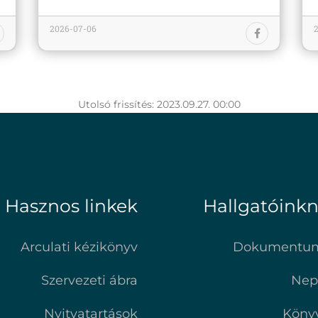
2026-07-06
Utolsó frissítés: 2023.09.27. 00:00
Hasznos linkek
Hallgatóink
Arculati kézikönyv
Dokumentu
Szervezeti ábra
Nep
Nyitvatartások
Köny