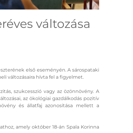
réves változása
meszterének első eseményén. A sárospataki
i változásaira hívta fel a figyelmet.
zitás, szukcesszió vagy az özönnövény. A
ltozásai, az ökológiai gazdálkodás pozitív
övény és állatfaj azonosítása mellett a
athoz, amely október 18-án Spala Korinna