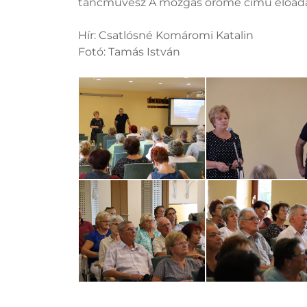
táncművész A mozgás öröme című előadás
Hír: Csatlósné Komáromi Katalin
Fotó: Tamás István