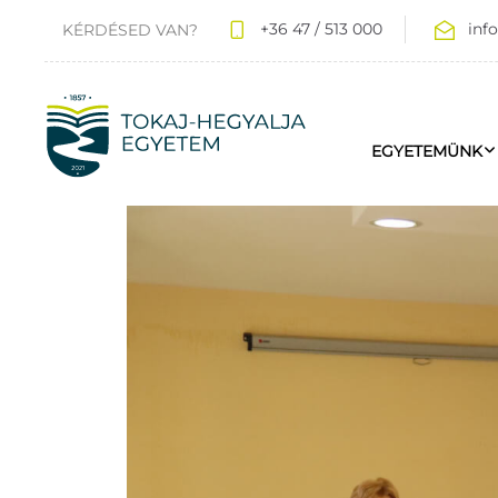
+36 47 / 513 000
inf
KÉRDÉSED VAN?
EGYETEMÜNK