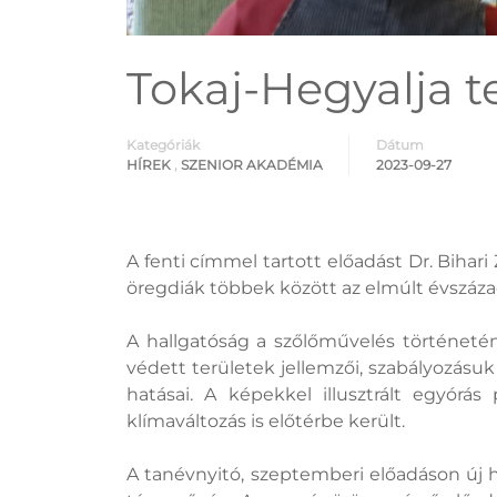
Tokaj-Hegyalja t
Kategóriák
Dátum
HÍREK
,
SZENIOR AKADÉMIA
2023-09-27
A fenti címmel tartott előadást Dr. Biha
öregdiák többek között az elmúlt évszázadok
A hallgatóság a szőlőművelés történetén
védett területek jellemzői, szabályozásuk
hatásai. A képekkel illusztrált egyórá
klímaváltozás is előtérbe került.
A tanévnyitó, szeptemberi előadáson új 