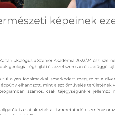
ermészeti képeinek eze
ri Zoltán ökológus a Szenior Akadémia 2023/24 őszi sze
 geológiai, éghajlati és ezzel szorosan összefüggő fajbel
 túl olyan fogalmakkal ismerkedett meg, mint a diver
 éppúgy elhangzott, mint a szőlőművelés területének vá
s programban számos, csak tájegységünkre jellemző n
hallgatók is csatlakoztak az ismeretátadó eseménysoroz