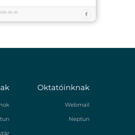
2026-06-30
nak
Oktatóinknak
mok
Webmail
tun
Neptun
vtár