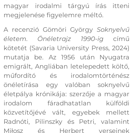
magyar irodalmi tárgyú írás itteni
megjelenése figyelemre méltó.
A recenzió Gömöri György
Soknyelvű
életem. Önéletrajz 1990-ig
című
kötetét (Savaria University Press, 2024)
mutatja be. Az 1956 után Nyugatra
emigrált, Angliában letelepedett költő,
műfordító és irodalomtörténész
önéletírása egy valóban soknyelvű
életpálya krónikája: szerzője a magyar
irodalom fáradhatatlan külföldi
közvetítőjévé vált, egyebek mellett
Radnóti, Pilinszky és Petri, valamint
Miłosz és Herbert verseinek