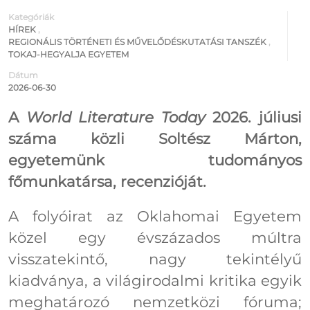
Kategóriák
HÍREK
,
REGIONÁLIS TÖRTÉNETI ÉS MŰVELŐDÉSKUTATÁSI TANSZÉK
,
TOKAJ-HEGYALJA EGYETEM
Dátum
2026-06-30
A
World Literature Today
2026. júliusi
száma közli Soltész Márton,
egyetemünk tudományos
főmunkatársa, recenzióját.
A folyóirat az Oklahomai Egyetem
közel egy évszázados múltra
visszatekintő, nagy tekintélyű
kiadványa, a világirodalmi kritika egyik
meghatározó nemzetközi fóruma;