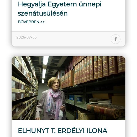
Hegyalja Egyetem ünnepi
szenátusülésén
BŐVEBBEN >>
2026-07-06
ELHUNYT T. ERDÉLYI ILONA