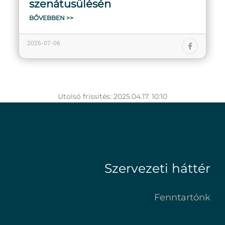
szenátusülésén
BŐVEBBEN >>
2026-07-06
Utolsó frissítés: 2025.04.17. 10:10
Szervezeti háttér
Fenntartónk