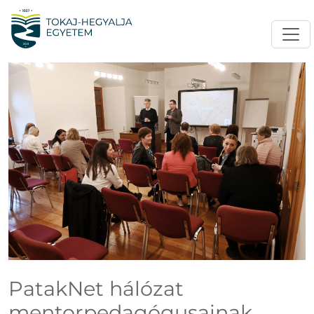
PatakNet hálózat
mentorpedagógusainak