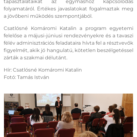
tapasztalataikat az egymáshoz kapcsolódás
folyamatáról. Értékes javaslatokat fogalmaztak meg
a jövőbeni működés szempontjából.
Csatlósné Komáromi Katalin a program egyetemi
felelőse a májusi-júniusi rendezvényekre és a tavaszi
félév adminisztrációs feladataira hívta fel a résztvevők
figyelmét, akik jó hangulatú, kötetlen beszélgetéssel
zárták a szakmai délutánt.
Hír: Csatlósné Komáromi Katalin
Fotó: Tamás István