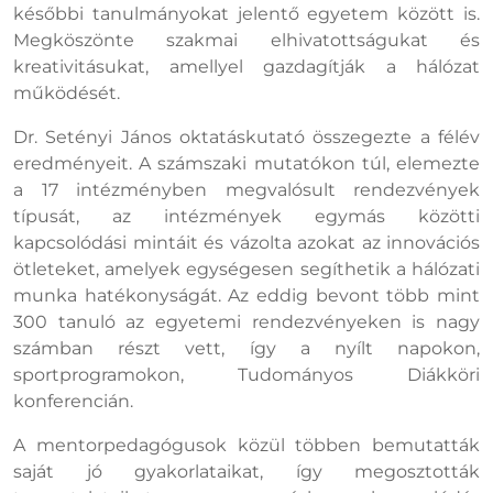
későbbi tanulmányokat jelentő egyetem között is.
Megköszönte szakmai elhivatottságukat és
kreativitásukat, amellyel gazdagítják a hálózat
működését.
Dr. Setényi János oktatáskutató összegezte a félév
eredményeit. A számszaki mutatókon túl, elemezte
a 17 intézményben megvalósult rendezvények
típusát, az intézmények egymás közötti
kapcsolódási mintáit és vázolta azokat az innovációs
ötleteket, amelyek egységesen segíthetik a hálózati
munka hatékonyságát. Az eddig bevont több mint
300 tanuló az egyetemi rendezvényeken is nagy
számban részt vett, így a nyílt napokon,
sportprogramokon, Tudományos Diákköri
konferencián.
A mentorpedagógusok közül többen bemutatták
saját jó gyakorlataikat, így megosztották