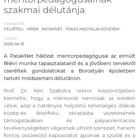
szakmai délutánja
Kategóriák
FELVÉTELI
,
HÍREK
,
PATAKNET
,
TOKAJ-HEGYALJA EGYETEM
Dátum
2025-04-15
A PatakNet hálózat mentorpedagógusai az elmúlt
félévi munka tapasztalatairól és a jövőbeni tervekről
cseréltek gondolatokat a Borostyán épületben
tartott módszertani délutánon.
Prof. Dr. Kéri Szabolcs rektor köszöntőjében
kiemelte, hogy a mentorok nemcsak az eredeti
célok, azaz a hátrányos helyzetű tehetséges diákok
közép-és felsőfokú oktatásba vezetésének
támogatásában és pályaorientációs
tevékenységében végeznek úttörő szerepet, hanem
fontos összekötő kapcsolatot ápolnak a szülők és a