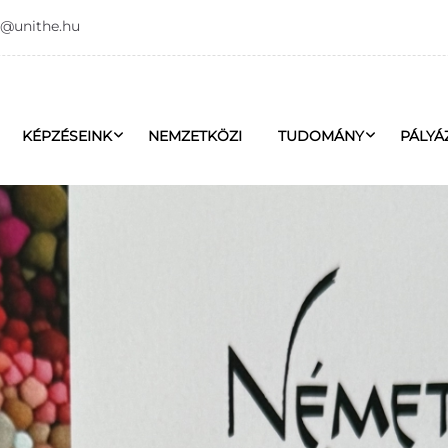
o@unithe.hu
KÉPZÉSEINK
NEMZETKÖZI
TUDOMÁNY
PÁLYÁ