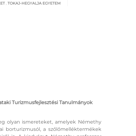
ZET
,
TOKAJ-HEGYALJA EGYETEM
ataki Turizmusfejlesztési Tanulmányok
meg olyan ismereteket, amelyek Némethy
ai borturizmusól, a szőlőmelléktermékek