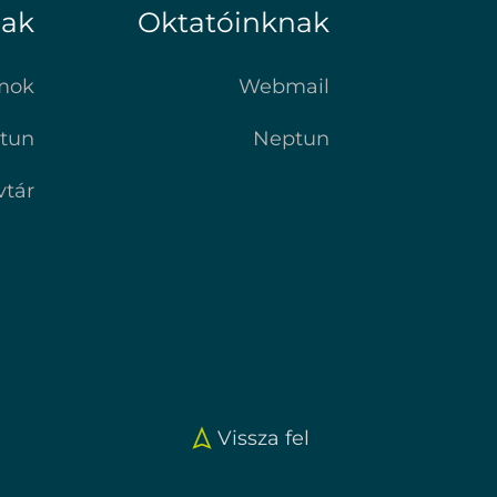
nak
Oktatóinknak
mok
Webmail
tun
Neptun
vtár
Vissza fel