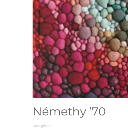
Némethy ’70
Kategóriák