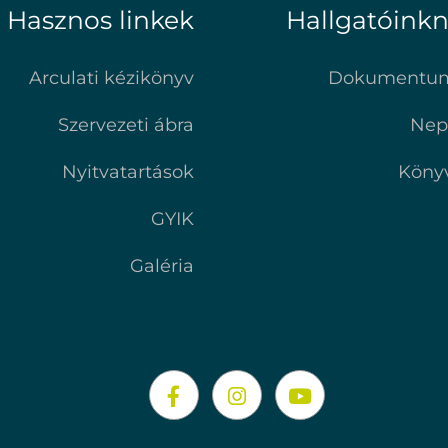
Hasznos linkek
Hallgatóink
Arculati kézikönyv
Dokumentu
Szervezeti ábra
Nep
Nyitvatartások
Köny
GYIK
Galéria