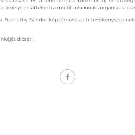
 kialakításáról és a fenntartható turizmus új lehetősé
, amelyben áttekinti a multifunkcionális organikus gazdá
k Némethy Sándor képzőművészeti tevékenységének két
nkáját dicséri.