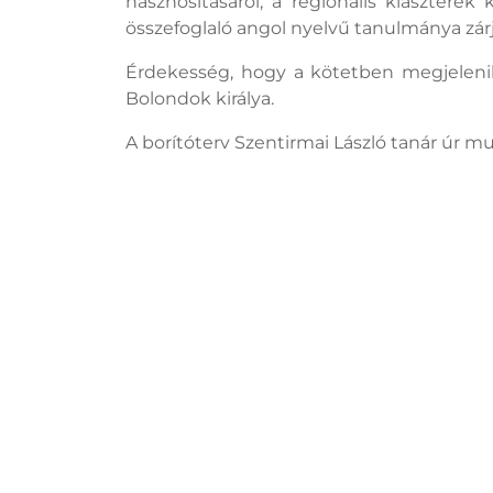
hasznosításáról, a regionális klaszterek
összefoglaló angol nyelvű tanulmánya zárja
Érdekesség, hogy a kötetben megjeleni
Bolondok királya.
A borítóterv Szentirmai László tanár úr mu