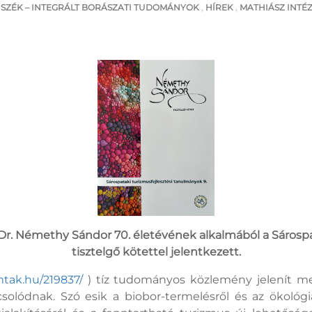
SZÉK – INTEGRÁLT BORÁSZATI TUDOMÁNYOK
,
HÍREK
,
MATHIÁSZ INTÉ
Dr. Némethy Sándor 70. életévének alkalmából a Sárosp
tisztelgő kötettel jelentkezett.
.mtak.hu/219837/
) tíz tudományos közlemény jelenít 
olódnak. Szó esik a biobor-termelésről és az ökológi