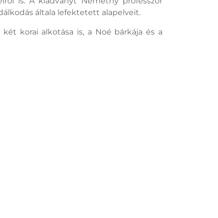
geiről is. A kiadványt Némethy professzor
lkodás általa lefektetett alapelveit.
 korai alkotása is, a Noé bárkája és a