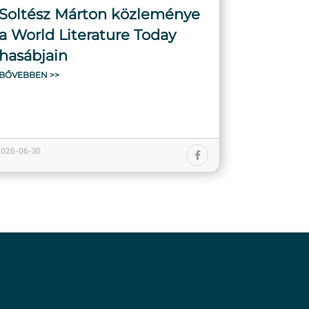
Soltész Márton közleménye
a World Literature Today
hasábjain
BŐVEBBEN >>
2026-06-30