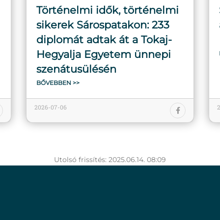
Történelmi idők, történelmi
sikerek Sárospatakon: 233
diplomát adtak át a Tokaj-
Hegyalja Egyetem ünnepi
szenátusülésén
BŐVEBBEN >>
2026-07-06
Utolsó frissítés: 2025.06.14. 08:09