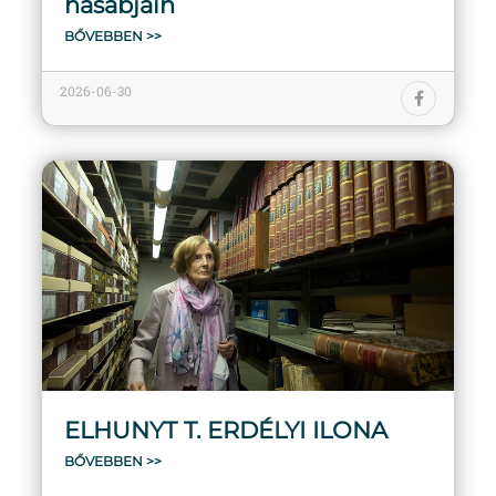
hasábjain
BŐVEBBEN >>
2026-06-30
ELHUNYT T. ERDÉLYI ILONA
BŐVEBBEN >>