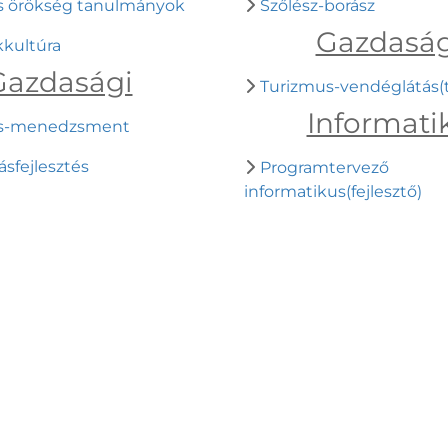
is örökség tanulmányok
Szőlész-borász
Gazdaság
kultúra
Gazdasági
Turizmus-vendéglátás(
Informati
s-menedzsment
ásfejlesztés
Programtervező
informatikus(fejlesztő)