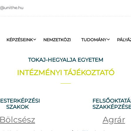
o@unithe.hu
KÉPZÉSEINK
NEMZETKÖZI
TUDOMÁNY
PÁLYÁ
TOKAJ-HEGYALJA EGYETEM
INTÉZMÉNYI TÁJÉKOZTATÓ
ESTERKÉPZÉSI
FELSŐOKTATÁ
SZAKOK
SZAKKÉPZÉS
Bölcsész
Agrár