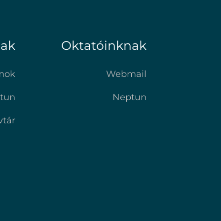
nak
Oktatóinknak
mok
Webmail
tun
Neptun
vtár