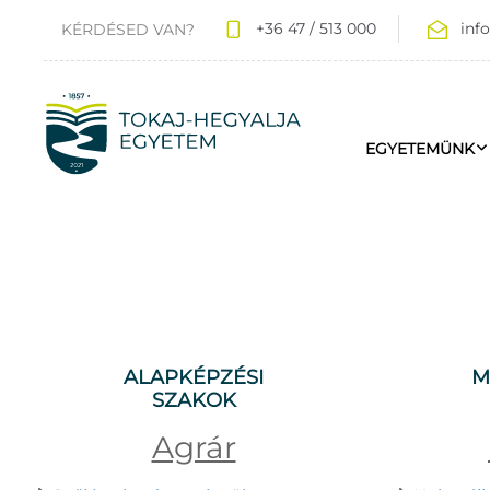
+36 47 / 513 000
inf
KÉRDÉSED VAN?
EGYETEMÜNK
ALAPKÉPZÉSI
M
SZAKOK
Agrár