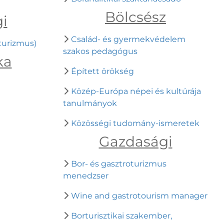
Bölcsész
i
Család- és gyermekvédelem
turizmus)
szakos pedagógus
ka
Épített örökség
Közép-Európa népei és kultúrája
tanulmányok
Közösségi tudomány-ismeretek
Gazdasági
Bor- és gasztroturizmus
menedzser
Wine and gastrotourism manager
Borturisztikai szakember,