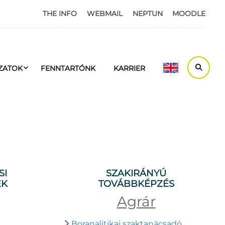
THE INFO
WEBMAIL
NEPTUN
MOODLE
ZATOK
FENNTARTÓNK
KARRIER
SI
SZAKIRÁNYÚ
EK
TOVÁBBKÉPZÉS
Agrár
Boranalitikai szaktanácsadó