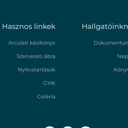
Hasznos linkek
Hallgatóink
Arculati kézikönyv
Dokumentu
Szervezeti ábra
Nep
Nyitvatartások
Köny
GYIK
Galéria