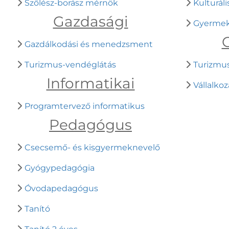
Szőlész-borász mérnök
Kulturál
Gazdasági
Gyermek
Gazdálkodási és menedzsment
Turizmus-vendéglátás
Turizmu
Informatikai
Vállalkoz
Programtervező informatikus
Pedagógus
Csecsemő- és kisgyermeknevelő
Gyógypedagógia
Óvodapedagógus
Tanító