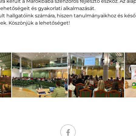
 került a Marokbaba szenzoros fejlesztő eszköz. Az ala
 lehetőségeit és gyakorlati alkalmazását.
t hallgatóink számára, hiszen tanulmányaikhoz és késő
tek. Köszönjük a lehetőséget!