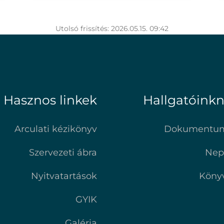
Utolsó frissítés: 2026.05.15. 09:42
Hasznos linkek
Hallgatóink
Arculati kézikönyv
Dokumentu
Szervezeti ábra
Nep
Nyitvatartások
Köny
GYIK
Galéria