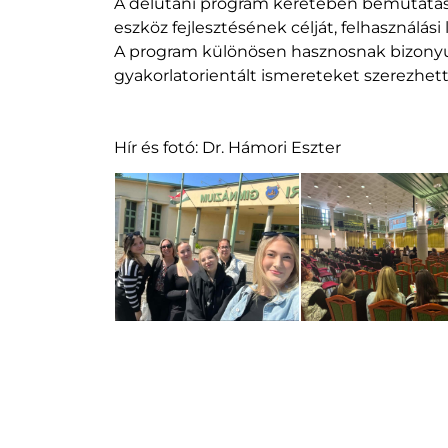
A délutáni program keretében bemutatásra
eszköz fejlesztésének célját, felhasználási
A program különösen hasznosnak bizonyul
gyakorlatorientált ismereteket szerezhet
Hír és fotó:
Dr. Hámori Eszter