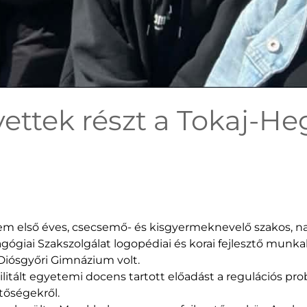
ettek részt a Tokaj-He
em első éves, csecsemő- és kisgyermeknevelő szakos, nap
iai Szakszolgálat logopédiai és korai fejlesztő munka
Diósgyőri Gimnázium volt.
ilitált egyetemi docens tartott előadást a regulációs p
etőségekről.