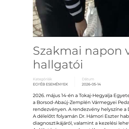
Szakmai napon v
hallgatói
Kategóriák
Dátum
EGYÉB ESEMÉNYEK
2026-05-14
2026. május 14-én a Tokaj-Hegyalja Egyet
a Borsod-Abaúj-Zemplén Vármegyei Pedagóg
rendezvényen. A rendezvény helyszíne a 
A délelőtt folyamán Dr. Hámori Eszter hab
diagnosztikájáról, valamint a kezelési leh