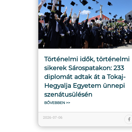
Történelmi idők, történelmi
sikerek Sárospatakon: 233
diplomát adtak át a Tokaj-
Hegyalja Egyetem ünnepi
szenátusülésén
BŐVEBBEN >>
2026-07-06