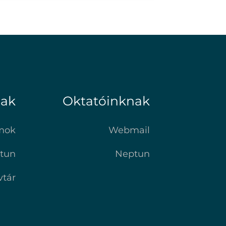
nak
Oktatóinknak
mok
Webmail
tun
Neptun
vtár