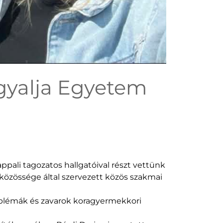
gyalja Egyetem
pali tagozatos hallgatóival részt vettünk
közössége által szervezett közös szakmai
roblémák és zavarok koragyermekkori