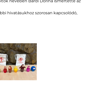
pítók nevében Bárdi Dorina ismertette az
bbi hivatásukhoz szorosan kapcsolódó,