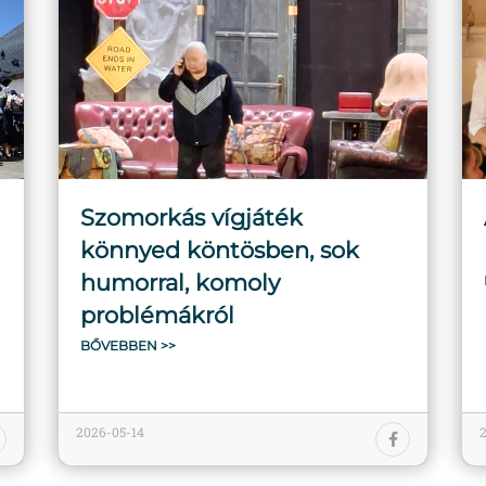
Szomorkás vígjáték
könnyed köntösben, sok
humorral, komoly
problémákról
BŐVEBBEN >>
2026-05-14