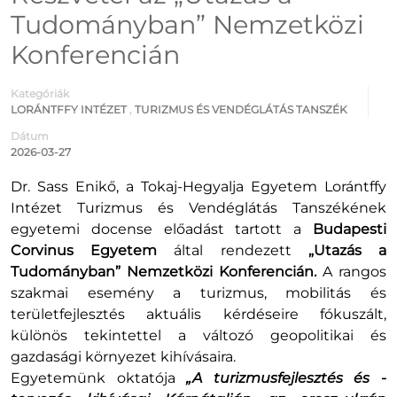
Tudományban” Nemzetközi
Konferencián
Kategóriák
LORÁNTFFY INTÉZET
,
TURIZMUS ÉS VENDÉGLÁTÁS TANSZÉK
Dátum
2026-03-27
Dr. Sass Enikő, a Tokaj-Hegyalja Egyetem Lorántffy
Intézet Turizmus és Vendéglátás Tanszékének
egyetemi docense előadást tartott a
Budapesti
Corvinus Egyetem
által rendezett
„Utazás a
Tudományban” Nemzetközi Konferencián.
A rangos
szakmai esemény a turizmus, mobilitás és
területfejlesztés aktuális kérdéseire fókuszált,
különös tekintettel a változó geopolitikai és
gazdasági környezet kihívásaira.
Egyetemünk oktatója
„A turizmusfejlesztés és -