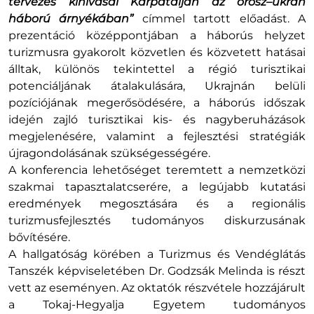
tervezés kihívásai Kárpátalján az orosz–ukrán
háború árnyékában”
címmel tartott előadást. A
prezentáció középpontjában a háborús helyzet
turizmusra gyakorolt közvetlen és közvetett hatásai
álltak, különös tekintettel a régió turisztikai
potenciáljának átalakulására, Ukrajnán belüli
pozíciójának megerősödésére, a háborús időszak
idején zajló turisztikai kis- és nagyberuházások
megjelenésére, valamint a fejlesztési stratégiák
újragondolásának szükségességére.
A konferencia lehetőséget teremtett a nemzetközi
szakmai tapasztalatcserére, a legújabb kutatási
eredmények megosztására és a regionális
turizmusfejlesztés tudományos diskurzusának
bővítésére.
A hallgatóság körében a Turizmus és Vendéglátás
Tanszék képviseletében Dr. Godzsák Melinda is részt
vett az eseményen. Az oktatók részvétele hozzájárult
a Tokaj-Hegyalja Egyetem tudományos