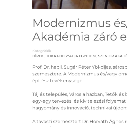
Modernizmus és/
Akadémia záró e
Kategóriák
HÍREK
,
TOKAJ-HEGYALJA EGYETEM
,
SZENIOR AKAD
Prof. Dr. habil. Sugár Péter Ybl-díjas, sá
szemesztere. A Modernizmus és/vagy orna
építész tevékenységét.
Táj és település, Város a házban, Tetők és
egy-egy tervezési és kivitelezési folyama
hagyomány és innováció, technikai újdon
A tavaszi szemesztert Dr. Horváth Ágnes r