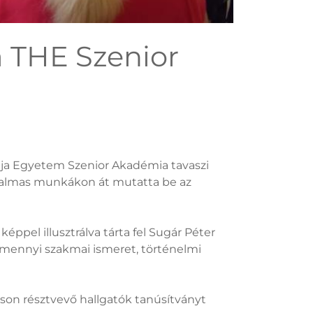
 THE Szenior
gyalja Egyetem Szenior Akadémia tavaszi
zgalmas munkákon át mutatta be az
éppel illusztrálva tárta fel Sugár Péter
, mennyi szakmai ismeret, történelmi
áson résztvevő hallgatók tanúsítványt