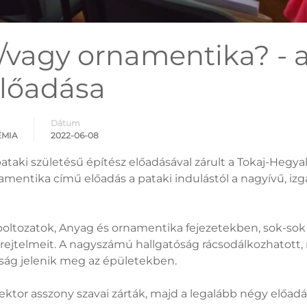
vagy ornamentika? - a
lőadása
Dátum
ÉMIA
2022-06-08
rospataki születésű építész előadásával zárult a Tokaj-He
mentika című előadás a pataki indulástól a nagyívű, i
 boltozatok, Anyag és ornamentika fejezetekben, sok-sok k
t rejtelmeit. A nagyszámú hallgatóság rácsodálkozhatott
ság jelenik meg az épületekben.
ektor asszony szavai zárták, majd a legalább négy előad