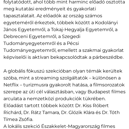
folytatódott, ahol több mint harminc előadó osztotta
meg kutatási eredményeit és gyakorlati
tapasztalatait. Az előadók az ország számos
egyeteméről érkeztek, többek között a Kodolányi
János Egyetemről, a Tokaj-Hegyalja Egyetemről, a
Debreceni Egyetemről, a Szegedi
Tudományegyetemről és a Pécsi
Tudományegyetemről, emellett a szakmai gyakorlat
képviselői is aktívan bekapcsolódtak a párbeszédbe.
A globális fókuszú szekcióban olyan témák kerültek
szóba, mint a streaming szolgáltatók – különösen a
Netflix – turizmusra gyakorolt hatása, a filmsorozatok
szerepe az úti cél választásban, vagy Budapest filmes
arculata a nemzetközi produkciók tükrében.
Előadást tartott többek között Dr. Kiss Róbert
Richárd, Dr. Rátz Tamara, Dr. Glózik Klára és Dr. Tóth
Tímea Zsófia.
A lokális szekció Északkelet-Magyarország filmes