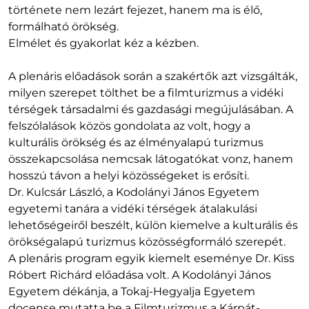
története nem lezárt fejezet, hanem ma is élő,
formálható örökség.
Elmélet és gyakorlat kéz a kézben.
A plenáris előadások során a szakértők azt vizsgálták,
milyen szerepet tölthet be a filmturizmus a vidéki
térségek társadalmi és gazdasági megújulásában. A
felszólalások közös gondolata az volt, hogy a
kulturális örökség és az élményalapú turizmus
összekapcsolása nemcsak látogatókat vonz, hanem
hosszú távon a helyi közösségeket is erősíti.
Dr. Kulcsár László, a Kodolányi János Egyetem
egyetemi tanára a vidéki térségek átalakulási
lehetőségeiről beszélt, külön kiemelve a kulturális és
örökségalapú turizmus közösségformáló szerepét.
A plenáris program egyik kiemelt eseménye Dr. Kiss
Róbert Richárd előadása volt. A Kodolányi János
Egyetem dékánja, a Tokaj-Hegyalja Egyetem
docense mutatta be a Filmturizmus a Kárpát-