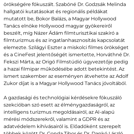
örökségére fókuszált. Szabóné Dr. Godzsák Melinda
hallgatói kutatásokat és regionális példákat
mutatott be, Bokor Balázs, a Magyar Hollywood
Tanács elnöke Hollywood magyar gyökereiről
beszélt, míg Názer Ádám filmturisztikai szakíró a
filmturizmus és az ingatlanhasznosítás kapcsolatát
elemezte. Szilágyi Eszter a miskolci filmes örökséget
és a CineFest jelentőségét ismertette, Horváthné Dr.
Fekszi Márta, az Origó Filmstúdió ügyvezetője pedig
a hazai filmipar működésébe adott betekintést. Az
ismert szakember az eseményen átvehette az Adolf
Zukor díjat is a Magyar Hollywood Tanács jóvoltából.
A gazdasági és technológiai kérdésekre fókuszáló
szekcióban szó esett az élménygazdaságról, az
intelligens turizmus megoldásairól, az AI-alapú
mérési módszerekről, valamint a GDPR és az
adatvédelem kihívásairól is. Előadóként szerepelt
többek között Dr. Gonda Tibor és Dr. Dankó László.