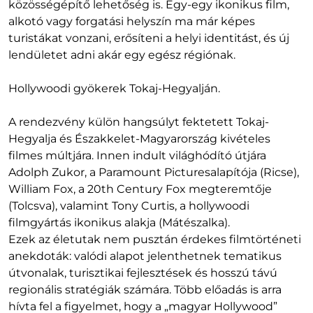
közösségépítő lehetőség is. Egy-egy ikonikus film,
alkotó vagy forgatási helyszín ma már képes
turistákat vonzani, erősíteni a helyi identitást, és új
lendületet adni akár egy egész régiónak.
Hollywoodi gyökerek Tokaj-Hegyalján.
A rendezvény külön hangsúlyt fektetett Tokaj-
Hegyalja és Északkelet-Magyarország kivételes
filmes múltjára. Innen indult világhódító útjára
Adolph Zukor, a Paramount Picturesalapítója (Ricse),
William Fox, a 20th Century Fox megteremtője
(Tolcsva), valamint Tony Curtis, a hollywoodi
filmgyártás ikonikus alakja (Mátészalka).
Ezek az életutak nem pusztán érdekes filmtörténeti
anekdoták: valódi alapot jelenthetnek tematikus
útvonalak, turisztikai fejlesztések és hosszú távú
regionális stratégiák számára. Több előadás is arra
hívta fel a figyelmet, hogy a „magyar Hollywood”