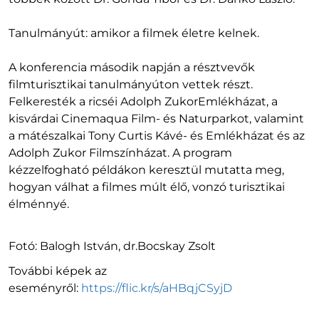
Tanulmányút: amikor a filmek életre kelnek.
A konferencia második napján a résztvevők
filmturisztikai tanulmányúton vettek részt.
Felkeresték a ricséi Adolph ZukorEmlékházat, a
kisvárdai Cinemaqua Film- és Naturparkot, valamint
a mátészalkai Tony Curtis Kávé- és Emlékházat és az
Adolph Zukor Filmszínházat. A program
kézzelfogható példákon keresztül mutatta meg,
hogyan válhat a filmes múlt élő, vonzó turisztikai
élménnyé.
Fotó: Balogh István, dr.Bocskay Zsolt
További képek az
eseményről:
https://flic.kr/s/aHBqjCSyjD