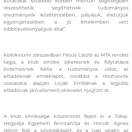
kutatókat szűkebb körben mentori segítségben
részesíthetik, segíthetnek tudományos
eredményeik közétételében, pályájuk, életútjuk
egyengetésében a jó értelemben vett
lobbitevékenységük által”.
Kollokviumi zárszavában Fésüs László az MTA rendes
tagja, a klub elnöke síkeresnek és folytatásra
érdemesnek ítélte a tudományos ülést, az
előadóknak emléklapot, továbbá a résztvevők
szavazatai alapján Lívják Emíliának a legjobb
előadónak járó elismerő oklevelet nyújtott át.
A klub elnöksége köszönetét fejezi ki a Tokaj-
Hegyalja Egyetem fenntartója és Horvát Ágnes
rektor felé a szíveslátásért, és a nap végén az