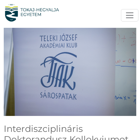
Interdiszciplináris
Doktorandusz Kollokviumot