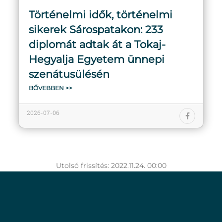
Történelmi idők, történelmi
sikerek Sárospatakon: 233
diplomát adtak át a Tokaj-
Hegyalja Egyetem ünnepi
szenátusülésén
BŐVEBBEN >>
2026-07-06
Utolsó frissítés: 2022.11.24. 00:00