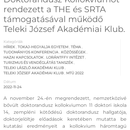
rendezett a THE és SRTA
támogatásával működő
Teleki József Akadémiai Klub.
Kategóriák
HÍREK
,
TOKAJ-HEGYALJA EGYETEM
,
TÉMA
,
TUDOMÁNYOS KONFERENCIA
,
KÖZÖSSÉGEK
,
HAZAI KAPCSOLATOK
,
LORÁNTFFY INTÉZET
,
TURIZMUS ÉS VENDÉGLÁTÁS TANSZÉK
,
TELEKI LÁSZLÓ AKADÉMIAI KLUB
,
TELEKI JÓZSEF AKADÉMIAI KLUB
,
MTÜ 2022
Dátum
2022-11-24
A november 24.-én megrendezett, nemzetközivé
bővült doktorandusz kollokviumon 11 doktori iskola
14, zempléni kötődésű doktorandusz hallgatója,
doktorjelöltje előadások keretében mutatta be
kutatási eredményeit a kollokvium háromtagú