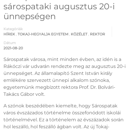
sárospataki augusztus 20-i
ünnepségen
Kategóriák
HÍREK
,
TOKAJ-HEGYALJA EGYETEM
,
KÖZÉLET
,
REKTOR
Dátum
2021-08-20
Sárospatak városa, mint minden évben, az idén is a
Rákóczi vár udvarán rendezte meg az augusztus 20-i
ünnepséget. Az államalapító Szent István király
emlékére szervezett ünnepi alkalom szónoka,
egyetemünk megbízott rektora Prof. Dr. Bolvári-
Takács Gábor volt.
A szónok beszédében kiemelte, hogy Sárospatak
város évszázados történelme összefonódott iskolái
történelmével. Ez a történelem az évszázadok során
hol leszálló, hol feszálló ágban volt. Az új Tokaj-