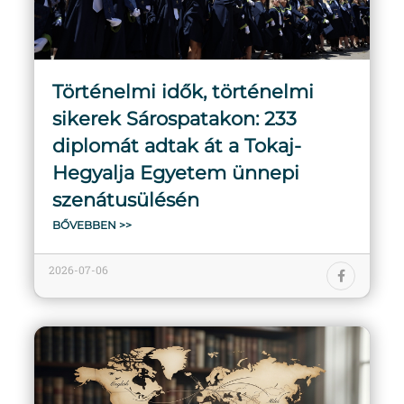
Történelmi idők, történelmi
sikerek Sárospatakon: 233
diplomát adtak át a Tokaj-
Hegyalja Egyetem ünnepi
szenátusülésén
BŐVEBBEN >>
2026-07-06