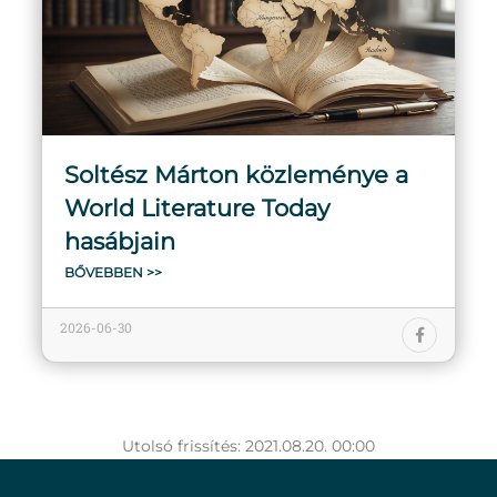
Soltész Márton közleménye a
World Literature Today
hasábjain
BŐVEBBEN >>
2026-06-30
Utolsó frissítés: 2021.08.20. 00:00