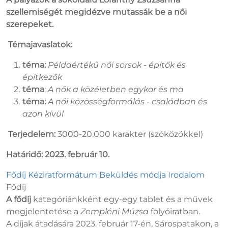
szellemiségét megidézve
mutassák be
a női
szerepeket.
Témajavaslatok:
téma:
Példaértékű női sorsok - építők és
építkezők
téma
:
A nők a közéletben egykor és ma
téma:
A női közösségformálás - családban és
azon kívül
Terjedelem:
3000-20.000 karakter (szóközökkel)
Határidő: 2023. február 10.
Fődíj
Kéziratformátum
Beküldés módja
Irodalom
Fődíj
A fődíj
kategóriánkként egy-egy tablet és a művek
megjelentetése a
Zempléni Múzsa
folyóiratban.
A díjak átadására 2023. február 17-én, Sárospatakon, a