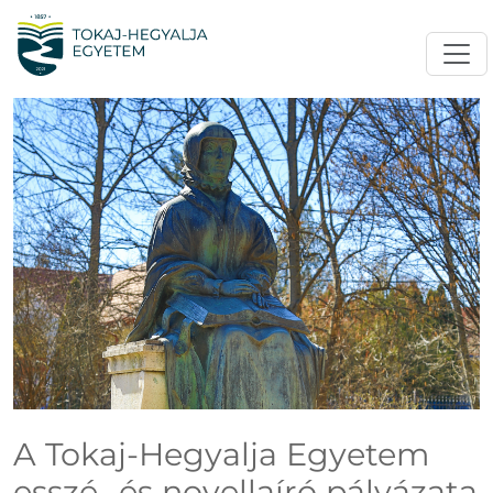
A Tokaj-Hegyalja Egyetem
esszé- és novellaíró pályázata