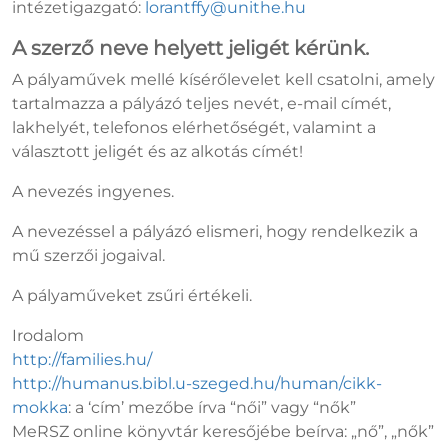
intézetigazgató:
lorantffy@unithe.hu
A szerző neve helyett
jeligét kérünk.
A pályaművek mellé kísérőlevelet kell csatolni, amely
tartalmazza a pályázó teljes nevét, e-mail címét,
lakhelyét, telefonos elérhetőségét, valamint a
választott jeligét és az alkotás címét!
A nevezés ingyenes.
A nevezéssel a pályázó elismeri, hogy rendelkezik a
mű szerzői jogaival.
A pályaműveket zsűri értékeli.
Irodalom
http://families.hu/
http://humanus.bibl.u-szeged.hu/human/cikk-
mokka
: a ‘cím’ mezőbe írva “női” vagy “nők”
MeRSZ online könyvtár keresőjébe beírva: „nő”, „nők”