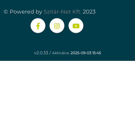
© Powered by
Szitár-Net Kft.
2023
v2.0.33 /
Aktiválva:
2025-09-03 15:45