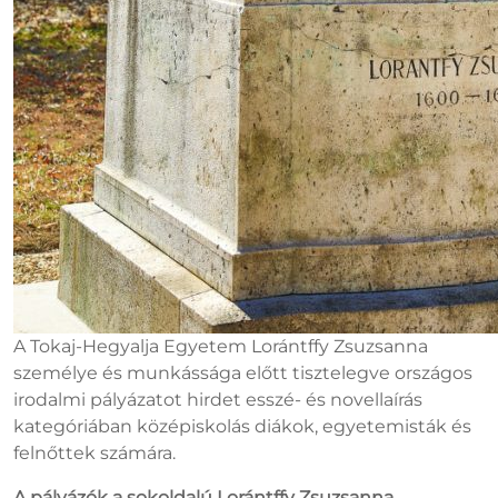
A Tokaj-Hegyalja Egyetem Lorántffy Zsuzsanna
személye és munkássága előtt tisztelegve országos
irodalmi pályázatot hirdet esszé- és novellaírás
kategóriában középiskolás diákok, egyetemisták és
felnőttek számára.
A pályázók a sokoldalú Lorántffy Zsuzsanna