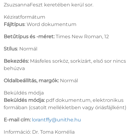
ZsuzsannaFeszt keretében kerül sor.
Kéziratformátum
Fájltípus
: Word dokumentum
Betűtípus és -méret:
Times New Roman, 12
Stílus
: Normál
Bekezdés:
Másfeles sorköz, sorkizárt, első sor nincs
behúzva
Oldalbeállítás, margók:
Normál
Beküldés módja
Beküldés módja:
pdf dokumentum, elektronikus
formában (csatolt mellékletben vagy óriásfájlként)
E-mail cím:
lorantffy@unithe.hu
Információ: Dr. Toma Kornélia