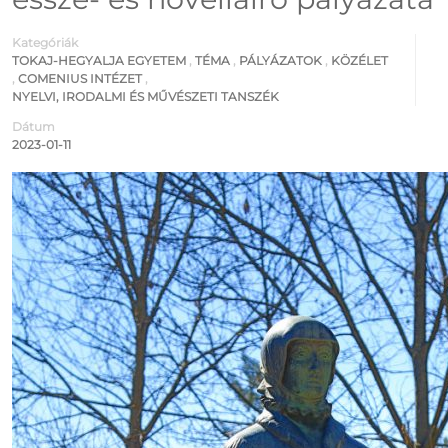
Kategóriák
TOKAJ-HEGYALJA EGYETEM
,
TÉMA
,
PÁLYÁZATOK
,
KÖZÉLET
,
COMENIUS INTÉZET
,
NYELVI, IRODALMI ÉS MŰVÉSZETI TANSZÉK
Dátum
2023-01-11