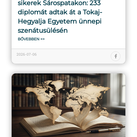
sikerek Sárospatakon: 233
diplomát adtak át a Tokaj-
Hegyalja Egyetem ünnepi
szenátusülésén
BŐVEBBEN >>
2026-07-06