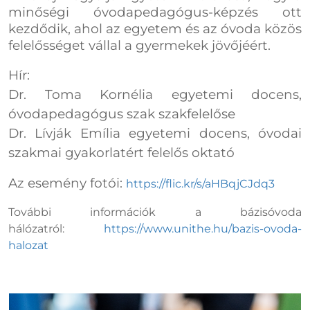
minőségi óvodapedagógus-képzés ott
kezdődik, ahol az egyetem és az óvoda közös
felelősséget vállal a gyermekek jövőjéért.
Hír:
Dr. Toma Kornélia egyetemi docens,
óvodapedagógus szak szakfelelőse
Dr. Lívják Emília egyetemi docens, óvodai
szakmai gyakorlatért felelős oktató
Az esemény fotói:
https://flic.kr/s/aHBqjCJdq3
További információk a bázisóvoda
hálózatról:
https://www.unithe.hu/bazis-ovoda-
halozat