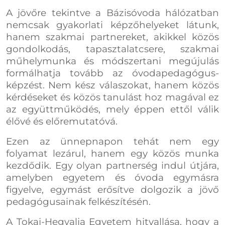
A jövőre tekintve a Bázisóvoda hálózatban
nemcsak gyakorlati képzőhelyeket látunk,
hanem szakmai partnereket, akikkel közös
gondolkodás, tapasztalatcsere, szakmai
műhelymunka és módszertani megújulás
formálhatja tovább az óvodapedagógus-
képzést. Nem kész válaszokat, hanem közös
kérdéseket és közös tanulást hoz magával ez
az együttműködés, mely éppen ettől válik
élővé és előremutatóvá.
Ezen az ünnepnapon tehát nem egy
folyamat lezárul, hanem egy közös munka
kezdődik. Egy olyan partnerség indul útjára,
amelyben egyetem és óvoda egymásra
figyelve, egymást erősítve dolgozik a jövő
pedagógusainak felkészítésén.
A Tokaj-Hegyalja Egyetem hitvallása, hogy a