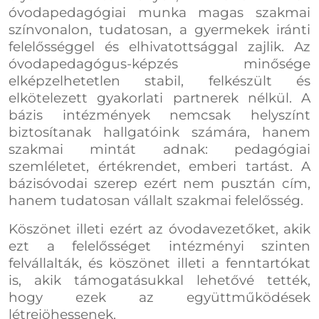
óvodapedagógiai munka magas szakmai
színvonalon, tudatosan, a gyermekek iránti
felelősséggel és elhivatottsággal zajlik. Az
óvodapedagógus-képzés minősége
elképzelhetetlen stabil, felkészült és
elkötelezett gyakorlati partnerek nélkül. A
bázis intézmények nemcsak helyszínt
biztosítanak hallgatóink számára, hanem
szakmai mintát adnak: pedagógiai
szemléletet, értékrendet, emberi tartást. A
bázisóvodai szerep ezért nem pusztán cím,
hanem tudatosan vállalt szakmai felelősség.
Köszönet illeti ezért az óvodavezetőket, akik
ezt a felelősséget intézményi szinten
felvállalták, és köszönet illeti a fenntartókat
is, akik támogatásukkal lehetővé tették,
hogy ezek az együttműködések
létrejöhessenek.