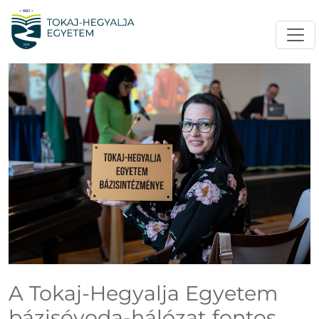
A Tokaj-Hegyalja Egyetem
bázisóvoda-hálózat fontos