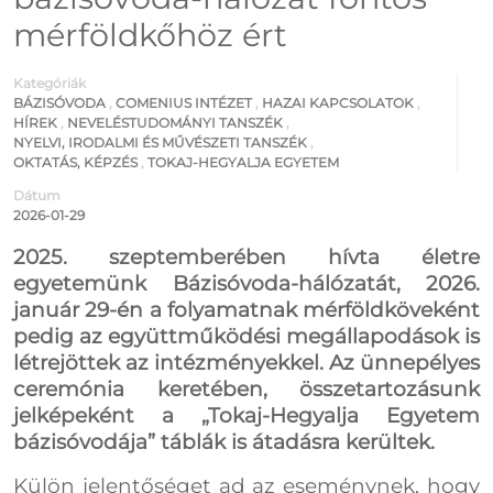
mérföldkőhöz ért
Kategóriák
BÁZISÓVODA
,
COMENIUS INTÉZET
,
HAZAI KAPCSOLATOK
,
HÍREK
,
NEVELÉSTUDOMÁNYI TANSZÉK
,
NYELVI, IRODALMI ÉS MŰVÉSZETI TANSZÉK
,
OKTATÁS, KÉPZÉS
,
TOKAJ-HEGYALJA EGYETEM
Dátum
2026-01-29
2025. szeptemberében hívta életre
egyetemünk Bázisóvoda-hálózatát, 2026.
január 29-én a folyamatnak mérföldköveként
pedig az együttműködési megállapodások is
létrejöttek az intézményekkel. Az ünnepélyes
ceremónia keretében, összetartozásunk
jelképeként a „Tokaj-Hegyalja Egyetem
bázisóvodája” táblák is átadásra kerültek.
Külön jelentőséget ad az eseménynek, hogy