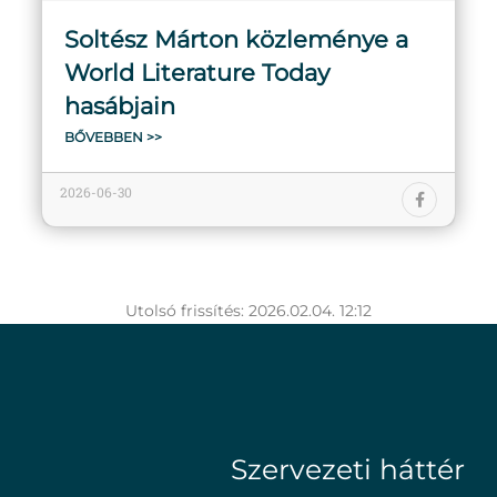
Soltész Márton közleménye a
World Literature Today
hasábjain
BŐVEBBEN >>
2026-06-30
Utolsó frissítés: 2026.02.04. 12:12
Szervezeti háttér