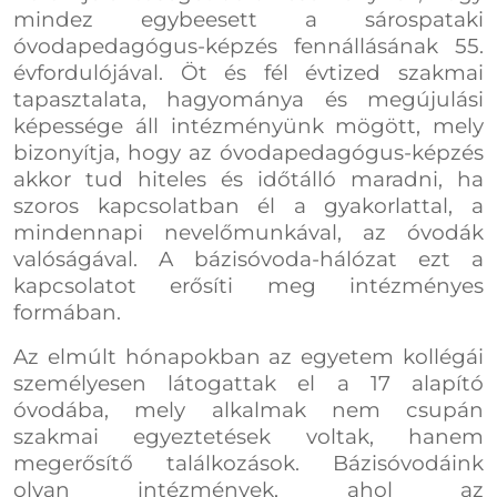
mindez egybeesett a sárospataki
óvodapedagógus-képzés fennállásának 55.
évfordulójával. Öt és fél évtized szakmai
tapasztalata, hagyománya és megújulási
képessége áll intézményünk mögött, mely
bizonyítja, hogy az óvodapedagógus-képzés
akkor tud hiteles és időtálló maradni, ha
szoros kapcsolatban él a gyakorlattal, a
mindennapi nevelőmunkával, az óvodák
valóságával. A bázisóvoda-hálózat ezt a
kapcsolatot erősíti meg intézményes
formában.
Az elmúlt hónapokban az egyetem kollégái
személyesen látogattak el a 17 alapító
óvodába, mely alkalmak nem csupán
szakmai egyeztetések voltak, hanem
megerősítő találkozások. Bázisóvodáink
olyan intézmények, ahol az