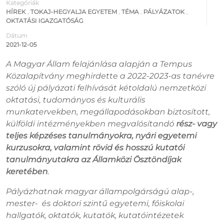
Kategóriák
HÍREK
,
TOKAJ-HEGYALJA EGYETEM
,
TÉMA
,
PÁLYÁZATOK
,
OKTATÁSI IGAZGATÓSÁG
Dátum
2021-12-05
A Magyar Állam felajánlása alapján a Tempus
Közalapítvány meghirdette a 2022-2023-as tanévre
szóló új pályázati felhívását kétoldalú nemzetközi
oktatási, tudományos és kulturális
munkatervekben, megállapodásokban biztosított,
külföldi intézményekben megvalósítandó
rész- vagy
teljes képzéses tanulmányokra, nyári egyetemi
kurzusokra, valamint rövid és hosszú kutatói
tanulmányutakra az Államközi Ösztöndíjak
keretében
.
Pályázhatnak magyar állampolgárságú alap-,
mester- és doktori szintű egyetemi, főiskolai
hallgatók, oktatók, kutatók, kutatóintézetek