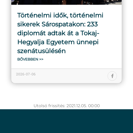
Történelmi idők, történelmi
sikerek Sárospatakon: 233
diplomát adtak át a Tokaj-
Hegyalja Egyetem ünnepi
szenátusülésén
BŐVEBBEN >>
2026-07-06
Utolsó frissítés: 2021.12.05. 00:00