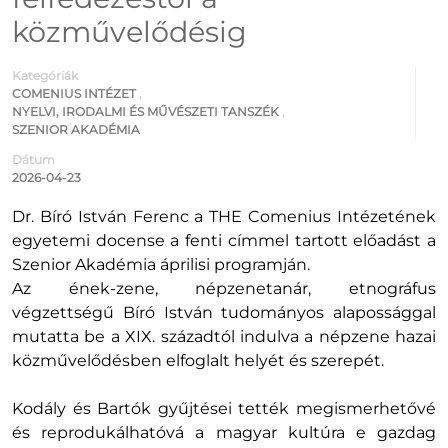
közművelődésig
Kategóriák
COMENIUS INTÉZET
,
NYELVI, IRODALMI ÉS MŰVÉSZETI TANSZÉK
,
SZENIOR AKADÉMIA
Dátum
2026-04-23
Dr. Bíró István Ferenc a THE Comenius Intézetének
egyetemi docense a fenti címmel tartott előadást a
Szenior Akadémia áprilisi programján.
Az ének-zene, népzenetanár, etnográfus
végzettségű Bíró István tudományos alapossággal
mutatta be a XIX. századtól indulva a népzene hazai
közművelődésben elfoglalt helyét és szerepét.
Kodály és Bartók gyűjtései tették megismerhetővé
és reprodukálhatóvá a magyar kultúra e gazdag