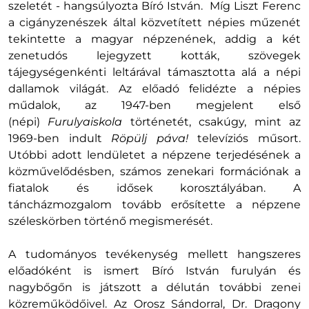
szeletét - hangsúlyozta Bíró István. Míg Liszt Ferenc
a cigányzenészek által közvetített népies műzenét
tekintette a magyar népzenének, addig a két
zenetudós lejegyzett kották, szövegek
tájegységenkénti leltárával támasztotta alá a népi
dallamok világát. Az előadó felidézte a népies
műdalok, az 1947-ben megjelent első
(népi)
Furulyaiskola
történetét, csakúgy, mint az
1969-ben indult
Röpülj páva!
televíziós műsort.
Utóbbi adott lendületet a népzene terjedésének a
közművelődésben, számos zenekari formációnak a
fiatalok és idősek korosztályában. A
táncházmozgalom tovább erősítette a népzene
széleskörben történő megismerését.
A tudományos tevékenység mellett hangszeres
előadóként is ismert Bíró István furulyán és
nagybőgőn is játszott a délután további zenei
közreműködőivel. Az Orosz Sándorral, Dr. Dragony