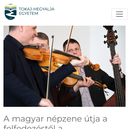
A magyar népzene útja a
felfedezéstől a