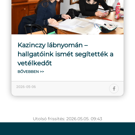
Kazinczy lábnyomán –
hallgatóink ismét segítették a
vetélkedőt
BŐVEBBEN >>
2026-05-06
Utolsó frissítés: 2026.05.05. 09:43