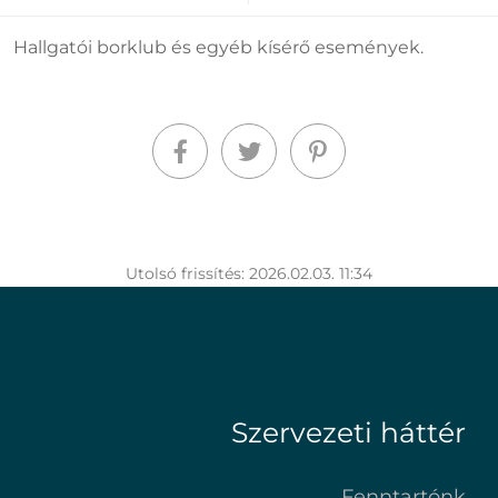
Hallgatói borklub és egyéb kísérő események.
Utolsó frissítés: 2026.02.03. 11:34
Szervezeti háttér
Fenntartónk