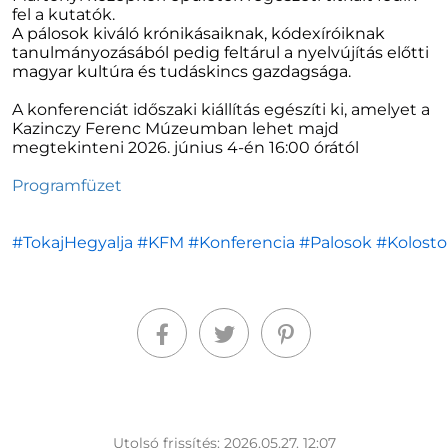
fel a kutatók.
A pálosok kiváló krónikásaiknak, kódexíróiknak
tanulmányozásából pedig feltárul a nyelvújítás előtti
magyar kultúra és tudáskincs gazdagsága.
A konferenciát időszaki kiállítás egészíti ki, amelyet a
Kazinczy Ferenc Múzeumban lehet majd
megtekinteni 2026. június 4-én 16:00 órától
Programfüzet
#TokajHegyalja
#KFM
#Konferencia
#Palosok
#Kolosto
Utolsó frissítés: 2026.05.27. 12:07