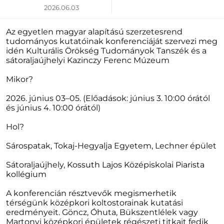
2026.06.03
Az egyetlen magyar alapítású szerzetesrend
tudományos kutatóinak konferenciáját szervezi meg
idén Kulturális Örökség Tudományok Tanszék és a
sátoraljaújhelyi Kazinczy Ferenc Múzeum
Mikor?
2026. június 03–05. (Előadások: június 3. 10:00 órától
és június 4. 10:00 órától)
Hol?
Sárospatak, Tokaj-Hegyalja Egyetem, Lechner épület
Sátoraljaújhely,
Kossuth Lajos Középiskolai Piarista
kollégium
A konferencián résztvevők megismerhetik
térségünk középkori koltostorainak kutatási
eredményeit. Göncz, Óhuta, Bükszentlélek vagy
Martonyi középkori épületek régészeti titkait fedik