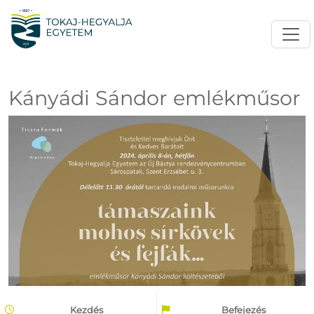
Kányádi Sándor emlékműsor
Kezdés
Befejezés