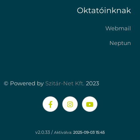
Oktatóinknak
Webmail
Neptun
© Powered by
Szitár-Net Kft.
2023
v2.0.33 /
Aktiválva:
2025-09-03 15:45