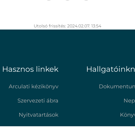
Utolsó frissítés: 2024.02.07. 13:54
Hasznos linkek
Hallgatóink
Arculati kézikönyv
Dokumentu
Szervezeti ábra
Nep
Nyitvatartások
Köny
GYIK