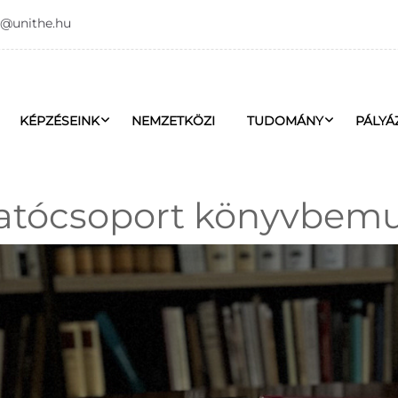
o@unithe.hu
KÉPZÉSEINK
NEMZETKÖZI
TUDOMÁNY
PÁLYÁ
atócsoport könyvbemu