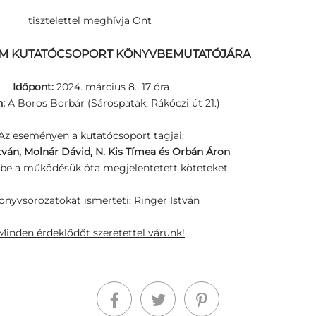
tisztelettel meghívja Önt
M KUTATÓCSOPORT KÖNYVBEMUTATÓJÁRA
Időpont:
2024. március 8., 17 óra
n:
A Boros Borbár (Sárospatak, Rákóczi út 21.)
Az eseményen a kutatócsoport tagjai:
ván, Molnár Dávid, N. Kis Tímea és Orbán Áron
be a működésük óta megjelentetett köteteket.
önyvsorozatokat
ismerteti: Ringer István
Minden érdeklődőt szeretettel várunk!