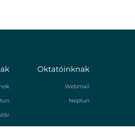
nak
Oktatóinknak
mok
Webmail
tun
Neptun
vtár