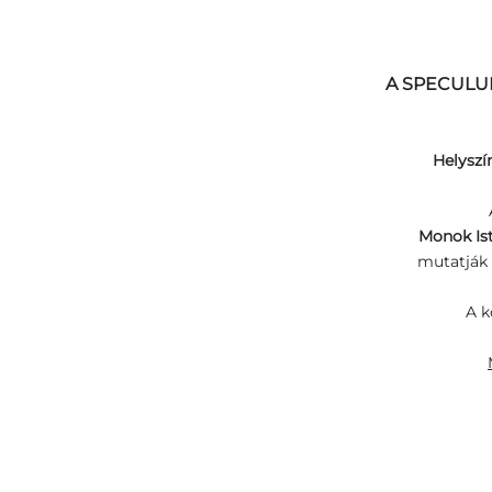
A SPECULU
Helyszí
Monok Ist
mutatják 
A
k