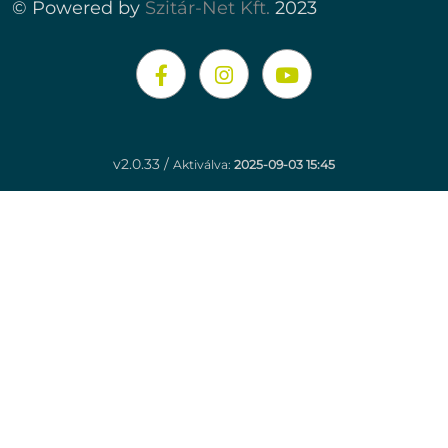
© Powered by
Szitár-Net Kft.
2023
v2.0.33 /
Aktiválva:
2025-09-03 15:45