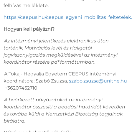
felhívás melléklete.
https://ceepus.hu/ceepus_egyeni_mobilitas_feltetelek
Hogyan kell pályázni?
Az intézményi jelentkezés elektronikus úton
történik, Motivációs levél és Hallgatói
jogviszonyigazlás megküldésével az intézményi
koordinátor részére pdf formátumban.
A Tokaj- Hegyalja Egyetem CEEPUS intézményi
koordinátora: Szabó Zsuzsa,
szabo.zsuzsa@unithe.hu
+36207452710
A beérkezett pályázatokat az intézményi
koordinátor összesíti a beadási határidőt követően
és tovább küldi a Nemzetközi Bizottság tagjainak
bírálatra.