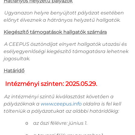
Hátrányos helyzetű pályázók
Ugyanazon helyre benyújtott pályázat esetében
előnyt élveznek a hátrányos helyzetű hallgatók.
Kiegészítő támogatások hallgatók számára
A CEEPUS ösztöndíjat elnyert hallgatók utazási és
esélyegyenlőségi kiegészítő támogatásra lehetnek
jogosultak.
Határidő
-
Intézményi szinten: 2025.05.29.
Az intézményi szintű kiválasztást követően a
pályázóknak a
www.ceepus.info
oldalra is fel kell
tölteniük a pályázatukat az alábbi határidőkig:
az őszi félévre: június 1.
o