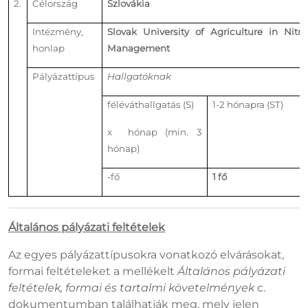
2.
Célország
Szlovákia
Intézmény,
Slovak University of Agriculture in Nit
honlap
Management
Pályázattípus
Hallgatóknak
féléváthallgatás (S)
1-2 hónapra (ST)
x hónap (min. 3
hónap)
-fő
1 fő
Általános pályázati feltételek
Az egyes pályázattípusokra vonatkozó elvárásokat,
formai feltételeket a mellékelt
Általános pályázati
feltételek, formai és tartalmi követelmények
c.
dokumentumban találhatják meg, mely jelen