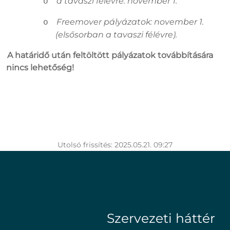
a tavaszi félévre: november 1.
o
Freemover pályázatok: november 1.
o
(elsősorban a tavaszi félévre).
A határidő után feltöltött pályázatok továbbítására
nincs lehetőség!
Utolsó frissítés: 2025.05.21. 09:27
Szervezeti háttér