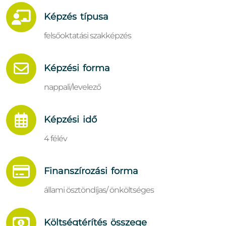
Képzés típusa
felsőoktatási szakképzés
Képzési forma
nappali/levelező
Képzési idő
4 félév
Finanszírozási forma
állami ösztöndíjas/ önköltséges
Költségtérítés összege