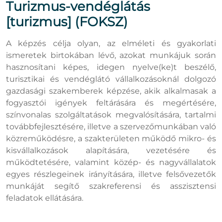
Turizmus-vendéglátás
[turizmus] (FOKSZ)
A képzés célja olyan, az elméleti és gyakorlati
ismeretek birtokában lévő, azokat munkájuk során
hasznosítani képes, idegen nyelve(ke)t beszélő,
turisztikai és vendéglátó vállalkozásoknál dolgozó
gazdasági szakemberek képzése, akik alkalmasak a
fogyasztói igények feltárására és megértésére,
színvonalas szolgáltatások megvalósítására, tartalmi
továbbfejlesztésére, illetve a szervezőmunkában való
közreműködésre, a szakterületen működő mikro- és
kisvállalkozások alapítására, vezetésére és
működtetésére, valamint közép- és nagyvállalatok
egyes részlegeinek irányítására, illetve felsővezetők
munkáját segítő szakreferensi és asszisztensi
feladatok ellátására.