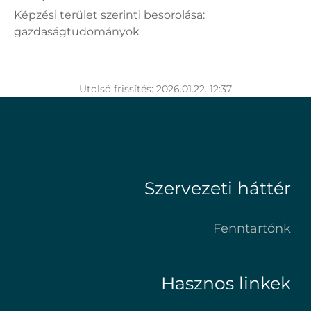
Képzési terület szerinti besorolása:
gazdaságtudományok
Utolsó frissítés: 2026.01.22. 12:37
Szervezeti háttér
Fenntartónk
Hasznos linkek