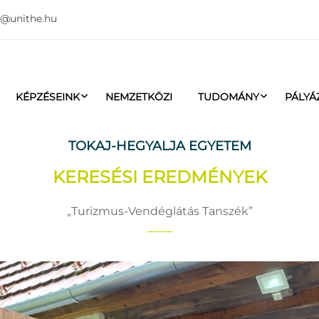
o@unithe.hu
KÉPZÉSEINK
NEMZETKÖZI
TUDOMÁNY
PÁLYÁ
TOKAJ-HEGYALJA EGYETEM
KERESÉSI EREDMÉNYEK
Turizmus-Vendéglátás Tanszék