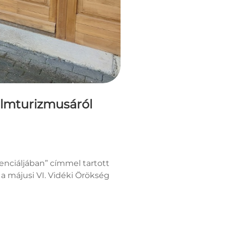
filmturizmusáról
enciáljában” címmel tartott
a májusi VI. Vidéki Örökség