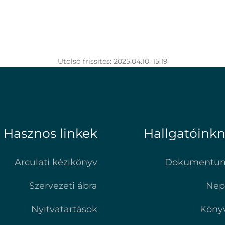
Utolsó frissítés: 2025.04.10. 15:19
Hasznos linkek
Hallgatóink
Arculati kézikönyv
Dokumentu
Szervezeti ábra
Nep
Nyitvatartások
Köny