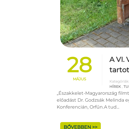
28
A VI.
tarto
MÁJUS
Kategóriák
HÍREK
,
TU
„Északkelet-Magyarország filmt
előadást Dr. Godzsák Melinda e
Konferencián, Orfűn.A tud...
BŐVEBBEN >>