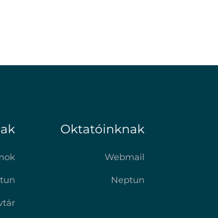
nak
Oktatóinknak
mok
Webmail
tun
Neptun
vtár