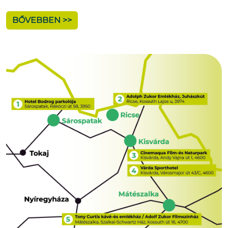
BŐVEBBEN >>