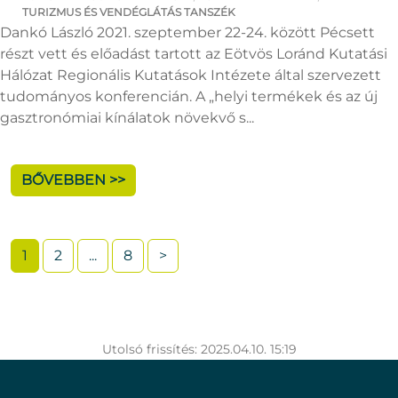
TURIZMUS ÉS VENDÉGLÁTÁS TANSZÉK
Dankó László 2021. szeptember 22-24. között Pécsett
részt vett és előadást tartott az Eötvös Loránd Kutatási
Hálózat Regionális Kutatások Intézete által szervezett
tudományos konferencián. A „helyi termékek és az új
gasztronómiai kínálatok növekvő s...
BŐVEBBEN >>
1
2
...
8
>
Utolsó frissítés: 2025.04.10. 15:19