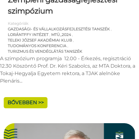
szimpózium
Kategóriák
GAZDASÁGI- ÉS VÁLLALKOZÁSFEJLESZTÉSI TANSZÉK
,
LORÁNTFFY INTÉZET
,
MTÜ_2024
,
TELEKI JÓZSEF AKADÉMIAI KLUB
,
TUDOMÁNYOS KONFERENCIA
,
TURIZMUS ÉS VENDÉGLÁTÁS TANSZÉK
A szimpózium programja 12.00 - Érkezés, regisztráció
12.30 Köszöntő Prof. Dr. Kéri Szabolcs, az MTA Doktora, a
Tokaj-Hegyalja Egyetem rektora, a TJAK alelnöke
Plenáris...
BŐVEBBEN >>