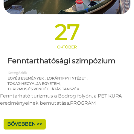
27
OKTÓBER
Fenntarthatósági szimpózium
Kategóriák
EGYÉB ESEMÉNYEK
,
LORÁNTFFY INTÉZET
,
TOKAJ-HEGYALJA EGYETEM
,
TURIZMUS ÉS VENDÉGLÁTÁS TANSZÉK
Fenntarható turizmus a Bodrog folyón, a PET KUPA
eredményeinek bemutatása.PROGRAM
BŐVEBBEN >>