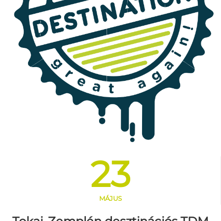
23
MÁJUS