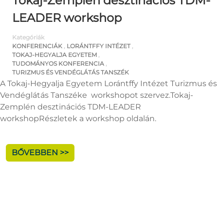
Tokaj-Zemplén desztinációs TDM-
LEADER workshop
Kategóriák
KONFERENCIÁK
,
LORÁNTFFY INTÉZET
,
TOKAJ-HEGYALJA EGYETEM
,
TUDOMÁNYOS KONFERENCIA
,
TURIZMUS ÉS VENDÉGLÁTÁS TANSZÉK
A Tokaj-Hegyalja Egyetem Lorántffy Intézet Turizmus és
Vendéglátás Tanszéke workshopot szervez.Tokaj-
Zemplén desztinációs TDM-LEADER
workshopRészletek a workshop oldalán.
BŐVEBBEN >>