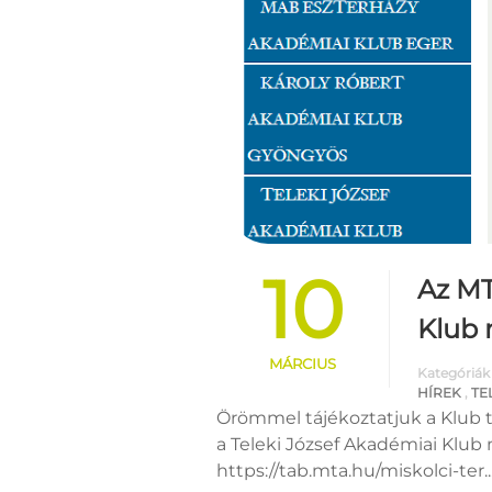
10
Az MT
Klub
MÁRCIUS
Kategóriák
HÍREK
,
TE
Örömmel tájékoztatjuk a Klub t
a Teleki József Akadémiai Klub 
https://tab.mta.hu/miskolci-ter..