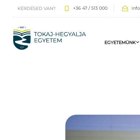
+36 47 / 513 000
inf
KÉRDÉSED VAN?
EGYETEMÜNK