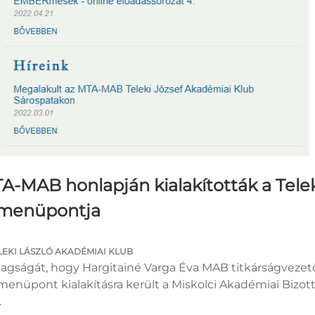
A-MAB honlapján kialakították a Tele
 menüpontja
LEKI LÁSZLÓ AKADÉMIAI KLUB
agságát, hogy Hargitainé Varga Éva MAB titkárságvezető
menüpont kialakításra került a Miskolci Akadémiai Bizott
.