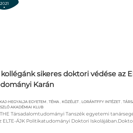
l kollégánk sikeres doktori védése az 
udományi Karán
KAJ-HEGYALJA EGYETEM
,
TÉMA
,
KÖZÉLET
,
LORÁNTFFY INTÉZET
,
TÁR
ÁSZLÓ AKADÉMIAI KLUB
, a THE Társadalomtudományi Tanszék egyetemi tanárseg
 az ELTE-ÁJK Politikatudományi Doktori Iskolájában.Dokto