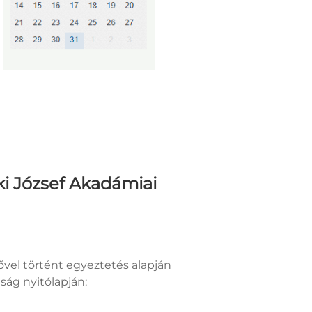
ki József Akadámiai
vel történt egyeztetés alapján
ság nyitólapján: