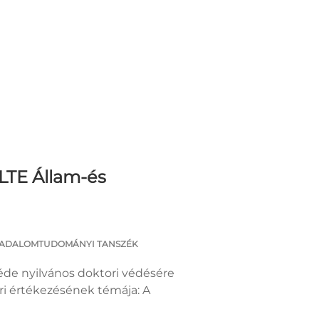
ELTE Állam-és
SADALOMTUDOMÁNYI TANSZÉK
éde nyilvános doktori védésére
ri értékezésének témája: A