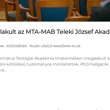
akult az MTA-MAB Teleki József Akad
MA
,
KÖZÖSSÉGEK
,
TELEKI LÁSZLÓ AKADÉMIAI KLUB
eformátus Teológiai Akadémia Imatermében megalakult a
éni kötődésű tudományos minősítettek, PhD-hallgatók 
e...