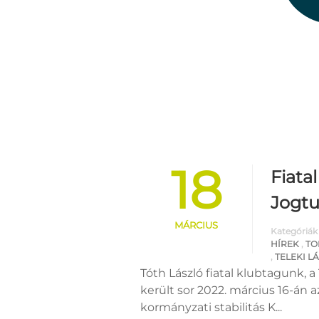
18
Fiata
Jogt
MÁRCIUS
Kategóriák
HÍREK
,
TO
,
TELEKI L
Tóth László fiatal klubtagunk
került sor 2022. március 16-án
kormányzati stabilitás K...