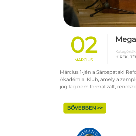
02
Megal
Kategóriák
HÍREK
,
TÉ
MÁRCIUS
Március 1-jén a Sárospataki R
Akadémiai Klub, amely a zempl
jogilag nem formalizált, rendszer
BŐVEBBEN >>