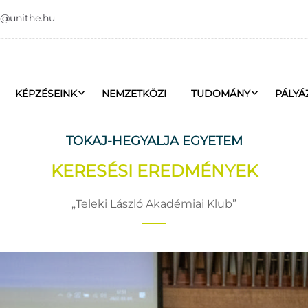
o@unithe.hu
KÉPZÉSEINK
NEMZETKÖZI
TUDOMÁNY
PÁLYÁ
TOKAJ-HEGYALJA EGYETEM
KERESÉSI EREDMÉNYEK
Teleki László Akadémiai Klub