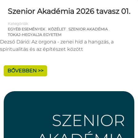
Szenior Akadémia 2026 tavasz 01.
Kategóriák
EGYÉB ESEMÉNYEK
,
KÖZÉLET
,
SZENIOR AKADÉMIA
,
TOKAJ-HEGYALJA EGYETEM
Dezső Dárió: Az orgona - zenei híd a hangzás, a
spiritualitás és az építészet között
BŐVEBBEN >>