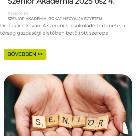
Szenior Akadémia 2025 ősz 4.
Kategóriák
SZENIOR AKADÉMIA
,
TOKAJ-HEGYALJA EGYETEM
Dr. Takács István: A szerencsi csokoládé története, a
térség gazdasági életében betöltött szerepe
BŐVEBBEN >>