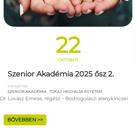
22
OKTÓBER
Szenior Akadémia 2025 ősz 2.
Kategóriák
SZENIOR AKADÉMIA
,
TOKAJ-HEGYALJA EGYETEM
Dr. Lovász Emese, régész – Bodrogolaszi aranykincsei
BŐVEBBEN >>