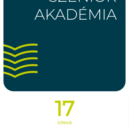
17
JÚNIUS