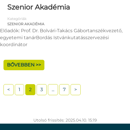
Szenior Akadémia
Kategóriák
SZENIOR AKADÉMIA
Előadók: Prof. Dr. Bolvári-Takács Gábortanszékvezető,
egyetemi tanárBordás Istvánkutatásszervezési
koordinátor
BŐVEBBEN >>
<
1
2
3
...
7
>
Utolsó frissítés: 2025.04.10. 15:19