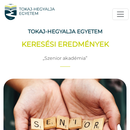
TOKAJ-HEGYALJA EGYETEM
KERESÉSI EREDMÉNYEK
Szenior akadémia