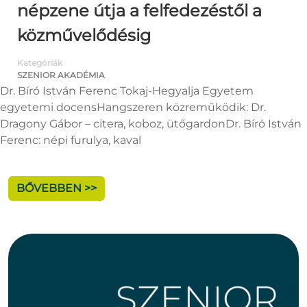
népzene útja a felfedezéstől a
közművelődésig
Kategóriák
SZENIOR AKADÉMIA
Dr. Bíró István Ferenc Tokaj-Hegyalja Egyetem
egyetemi docensHangszeren közreműködik: Dr.
Dragony Gábor – citera, koboz, ütőgardonDr. Bíró István
Ferenc: népi furulya, kaval
BŐVEBBEN >>