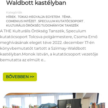
Waldbott kastélyban
Kategóriák
HÍREK
,
TOKAJ-HEGYALJA EGYETEM
,
TÉMA
,
COMENIUS INTÉZET
,
SPECULUM KUTATÓCSOPORT
,
KULTURÁLIS ÖRÖKSÉG TUDOMÁNYOK TANSZÉK
A THE Kulturális Örökség Tanszék, Speculum
kutatócsoport Tolcsva polgármestere, Csoma Ernő
meghívásának eleget téve 2022. december 17-én
könyvbemutatót tartott a Szirmay-Waldbott
kastélyban.Monok István, a kutatócsoport vezetője
bemutatta az elmúlt e...
BŐVEBBEN >>