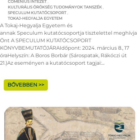
COMENIUS INTÉZET
,
KULTURÁLIS ÖRÖKSÉG TUDOMÁNYOK TANSZÉK
,
SPECULUM KUTATÓCSOPORT
,
TOKAJ-HEGYALJA EGYETEM
A Tokaj-Hegyalja Egyetem és
annak Speculum kutatócsoportja tisztelettel meghívja
Önt A SPECULUM KUTATÓCSOPORT
KÖNYVBEMUTATÓJÁRAIdőpont: 2024. március 8., 17
óraHelyszín: A Boros Borbár (Sárospatak, Rákóczi út
21.)Az eseményen a kutatócsoport tagjai:...
BŐVEBBEN >>