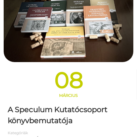
08
MÁRCIUS
A Speculum Kutatócsoport
könyvbemutatója
Kategóriák