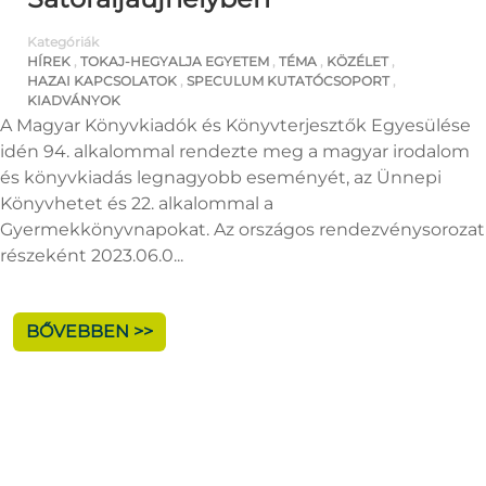
Kategóriák
HÍREK
,
TOKAJ-HEGYALJA EGYETEM
,
TÉMA
,
KÖZÉLET
,
HAZAI KAPCSOLATOK
,
SPECULUM KUTATÓCSOPORT
,
KIADVÁNYOK
A Magyar Könyvkiadók és Könyvterjesztők Egyesülése
idén 94. alkalommal rendezte meg a magyar irodalom
és könyvkiadás legnagyobb eseményét, az Ünnepi
Könyvhetet és 22. alkalommal a
Gyermekkönyvnapokat. Az országos rendezvénysorozat
részeként 2023.06.0...
BŐVEBBEN >>