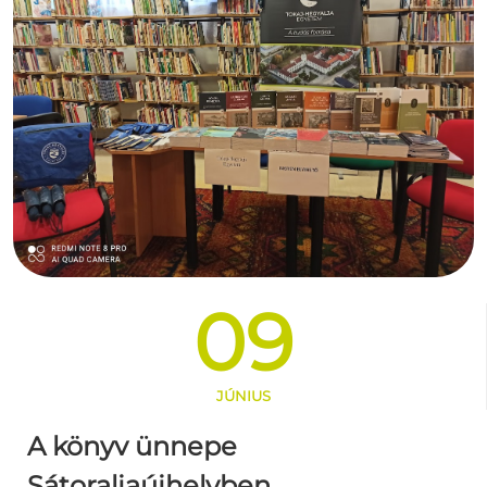
09
JÚNIUS
A könyv ünnepe
Sátoraljaújhelyben