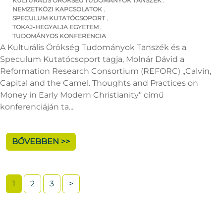
KULTURÁLIS ÖRÖKSÉG TUDOMÁNYOK TANSZÉK
,
NEMZETKÖZI KAPCSOLATOK
,
SPECULUM KUTATÓCSOPORT
,
TOKAJ-HEGYALJA EGYETEM
,
TUDOMÁNYOS KONFERENCIA
A Kulturális Örökség Tudományok Tanszék és a
Speculum Kutatócsoport tagja, Molnár Dávid a
Reformation Research Consortium (REFORC) „Calvin,
Capital and the Camel. Thoughts and Practices on
Money in Early Modern Christianity” című
konferenciáján ta...
BŐVEBBEN >>
1
2
3
>