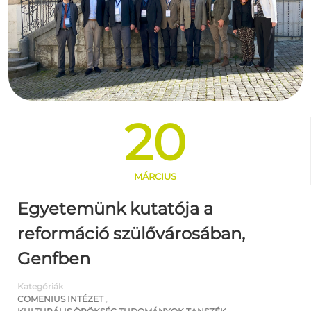
20
MÁRCIUS
Egyetemünk kutatója a
reformáció szülővárosában,
Genfben
Kategóriák
COMENIUS INTÉZET
,