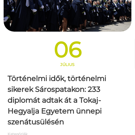
06
JÚLIUS
Történelmi idők, történelmi
sikerek Sárospatakon: 233
diplomát adtak át a Tokaj-
Hegyalja Egyetem ünnepi
szenátusülésén
Kategóriák