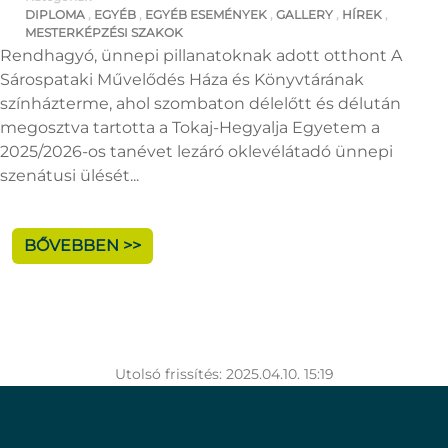
DIPLOMA
,
EGYÉB
,
EGYÉB ESEMÉNYEK
,
GALLERY
,
HÍREK
,
MESTERKÉPZÉSI SZAKOK
Rendhagyó, ünnepi pillanatoknak adott otthont A
Sárospataki Művelődés Háza és Könyvtárának
színházterme, ahol szombaton délelőtt és délután
megosztva tartotta a Tokaj-Hegyalja Egyetem a
2025/2026-os tanévet lezáró oklevélátadó ünnepi
szenátusi ülését...
BŐVEBBEN >>
Utolsó frissítés: 2025.04.10. 15:19