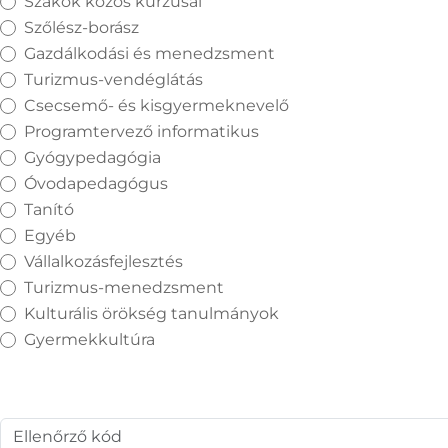
Szakok közös kurzusai
Szőlész-borász
Gazdálkodási és menedzsment
Turizmus-vendéglátás
Csecsemő- és kisgyermeknevelő
Programtervező informatikus
Gyógypedagógia
Óvodapedagógus
Tanító
Egyéb
Vállalkozásfejlesztés
Turizmus-menedzsment
Kulturális örökség tanulmányok
Gyermekkultúra