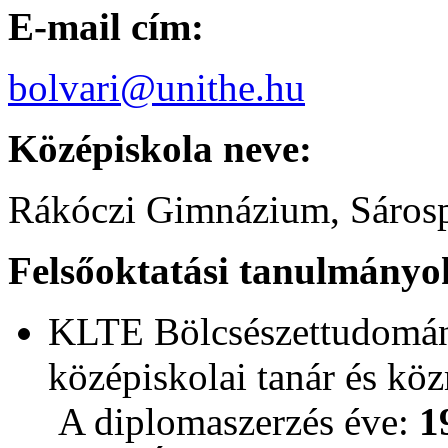
E-mail cím:
bolvari@unithe.hu
Középiskola neve:
Rákóczi Gimnázium, Sáros
Felsőoktatási tanulmányo
KLTE Bölcsészettudomány
középiskolai tanár és kö
A diplomaszerzés éve:
1