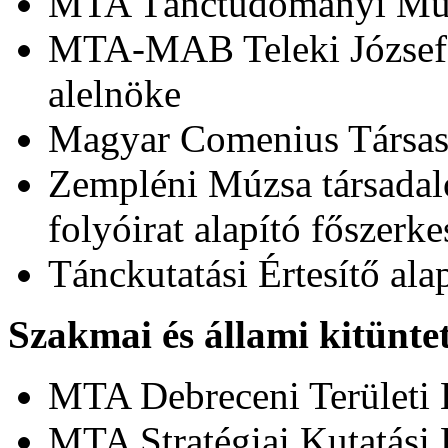
MTA Tánctudományi Mun
MTA-MAB Teleki József
alelnöke
Magyar Comenius Társas
Zempléni Múzsa társadal
folyóirat alapító főszerke
Tánckutatási Értesítő alap
Szakmai és állami kitüntet
MTA Debreceni Területi 
MTA Stratégiai Kutatási 