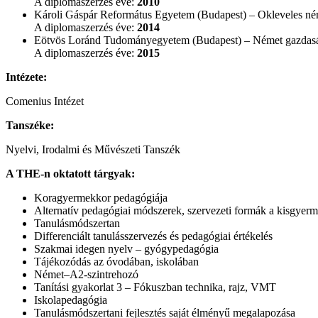
A diplomaszerzés éve:
2010
Károli Gáspár Református Egyetem (Budapest) – Okleveles né
A diplomaszerzés éve:
2014
Eötvös Loránd Tudományegyetem (Budapest) – Német gazdaság
A diplomaszerzés éve:
2015
Intézete:
Comenius Intézet
Tanszéke:
Nyelvi, Irodalmi és Művészeti Tanszék
A THE-n oktatott tárgyak:
Koragyermekkor pedagógiája
Alternatív pedagógiai módszerek, szervezeti formák a kisgyerm
Tanulásmódszertan
Differenciált tanulásszervezés és pedagógiai értékelés
Szakmai idegen nyelv – gyógypedagógia
Tájékozódás az óvodában, iskolában
Német–A2-szintrehozó
Tanítási gyakorlat 3 – Fókuszban technika, rajz, VMT
Iskolapedagógia
Tanulásmódszertani fejlesztés saját élményű megalapozása