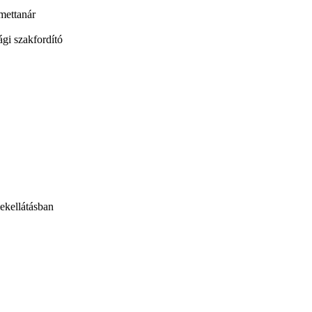
mettanár
i szakfordító
ekellátásban