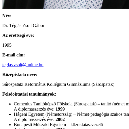
Név:
Dr. Téglás Zsolt Gábor
Az érettségi éve:
1995
E-mail cím:
teglas.zsolt@unithe.hu
Középiskola neve:
Sárospataki Református Kollégium Gimnáziuma (Sárospatak)
Felsőoktatási tanulmányok:
Comenius Tanítóképző Főiskola (Sárospatak) – tanító (német mű
A diplomaszerzés éve:
1999
Hágeni Egyetem (Németország) – Német-pedagógia szakos tan
A diplomaszerzés éve:
2002
Budapesti Műszaki Egyetem – közoktatás-vezető