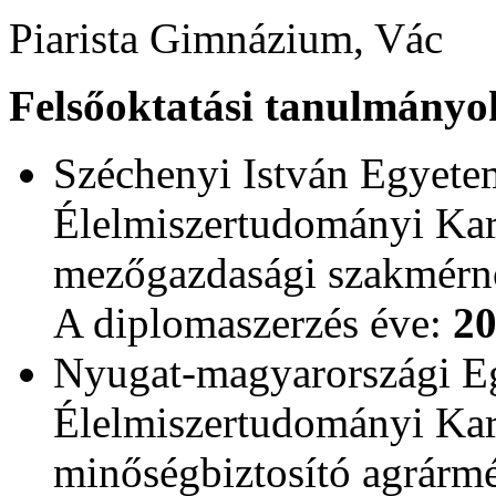
Piarista Gimnázium, Vác
Felsőoktatási tanulmányo
Széchenyi István Egyete
Élelmiszertudományi Kar 
mezőgazdasági szakmér
A diplomaszerzés éve:
2
Nyugat-magyarországi E
Élelmiszertudományi Kar 
minőségbiztosító agrármé