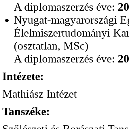
A diplomaszerzés éve:
2
Nyugat-magyarországi E
Élelmiszertudományi Kar
(osztatlan, MSc)
A diplomaszerzés éve:
2
Intézete:
Mathiász Intézet
Tanszéke:
Szőlészeti és Borászati Tan