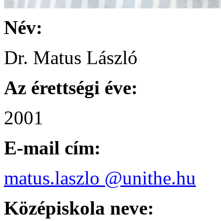
Név:
Dr. Matus László
Az érettségi éve:
2001
E-mail cím:
matus.laszlo @unithe.hu
Középiskola neve: