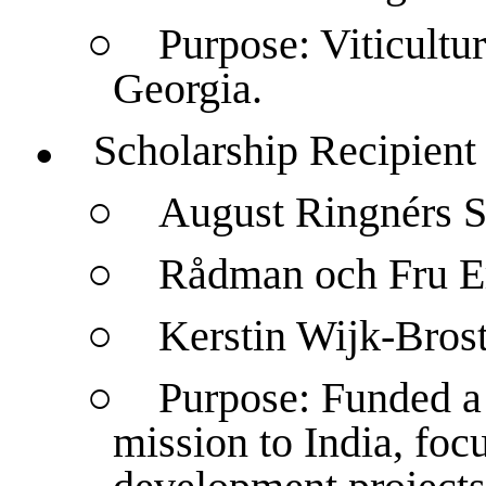
○
Purpose: Viticultur
Georgia.
Scholarship Recipient
●
○
August Ringnérs S
○
Rådman och Fru Ern
○
Kerstin Wijk-Brost
○
Purpose: Funded a 
mission to India, foc