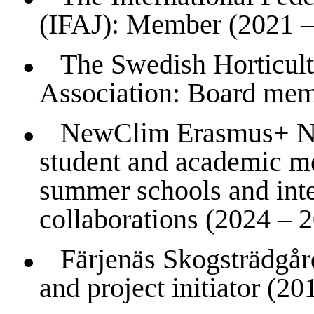
(IFAJ): Member (2021 –
The Swedish Horticult
●
Association: Board memb
NewClim Erasmus+ Net
●
student and academic me
summer schools and inter
collaborations (2024 – 2
Färjenäs Skogsträdgår
●
and project initiator (2