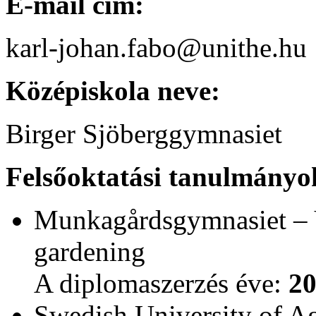
E-mail cím:
karl-johan.fabo@unithe.hu
Középiskola neve:
Birger Sjöberggymnasiet
Felsőoktatási tanulmányo
Munkagårdsgymnasiet – V
gardening
A diplomaszerzés éve:
2
Swedish University of Ag