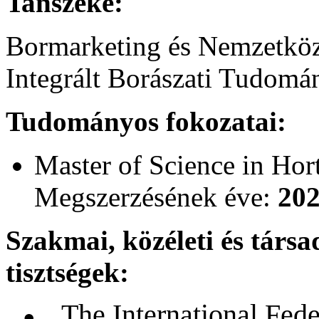
Tanszéke:
Bormarketing és Nemzetköz
Integrált Borászati Tudom
Tudományos fokozatai:
Master of Science in Hor
Megszerzésének éve:
20
Szakmai, közéleti és társa
tisztségek:
The International Fede
●